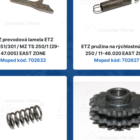
Z prevodová lamela ETZ
51/301 / MZ TS 250/1 (29-
ETZ pružina na rýchlostn
47.005) EAST ZONE
250 / 11-46.020 EAST 
Moped kód: 702632
Moped kód: 702627