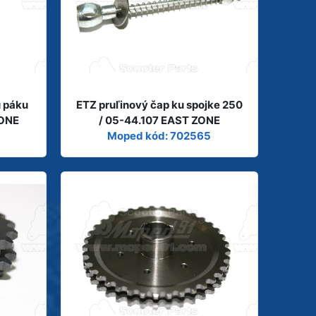
ú páku
ETZ pruľinový čap ku spojke 250
ZONE
/ 05-44.107 EAST ZONE
Moped kód: 702565