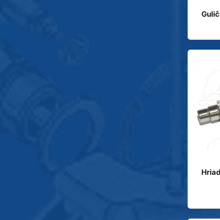
Guli
Hriad