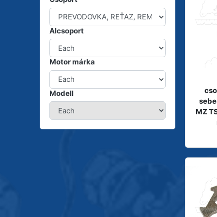
Alcsoport
Motor márka
cso
Modell
sebe
MZ TS