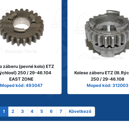
o záberu (pevné kolo) ETZ
rýchlosť) 250 / 29-46.104
Koleso záberu ETZ (III. Rýc
EAST ZONE
250 / 29-46.108
Moped kód: 493047
Moped kód: 312003
1
2
3
4
5
6
7
Következő