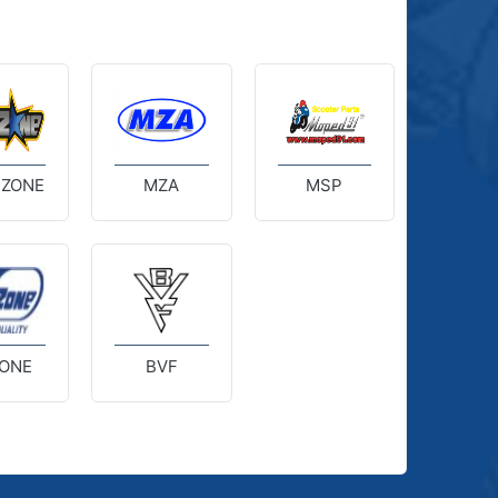
 ZONE
MZA
MSP
ONE
BVF