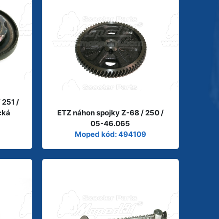
 251 /
cká
ETZ náhon spojky Z-68 / 250 /
05-46.065
Moped kód: 494109