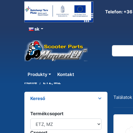
Telefon: +36
sk
ETZ, MZ
Produkty
Kontakt
Home
ETZ, MZ
Találatok
Kereső
Termékcsoport
Csoport