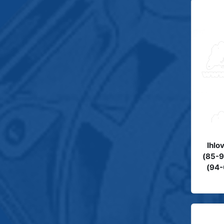
Ihlo
(85-9
(94-