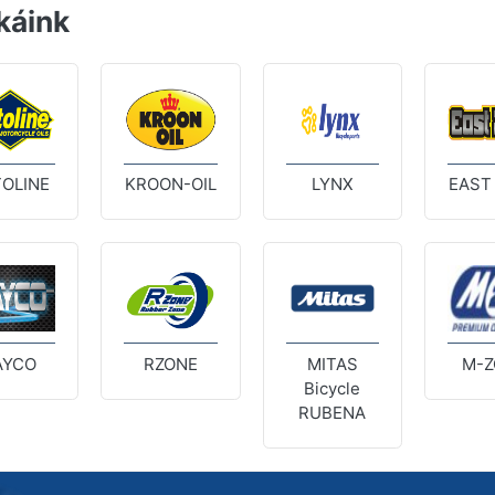
káink
OLINE
KROON-OIL
LYNX
EAST
AYCO
RZONE
MITAS
M-Z
Bicycle
RUBENA