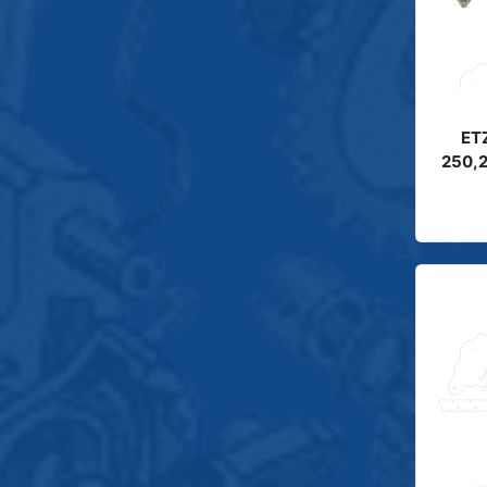
ET
250,2