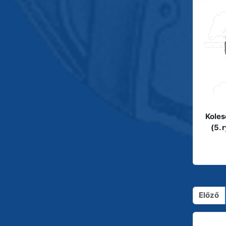
Koles
(5. 
Előző