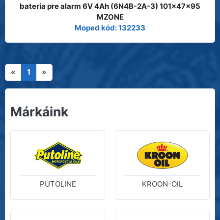
bateria pre alarm 6V 4Ah (6N4B-2A-3) 101x47x95
MZONE
Moped kód: 132233
«
1
»
Márkáink
PUTOLINE
KROON-OIL