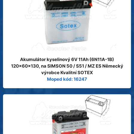
Akumulátor kyselinový 6V 11Ah (6N11A-1B)
120x60x130, na SIMSON 50 / S51 / MZ ES Německý
výrobce Kvalitní SOTEX
Moped kód: 16247