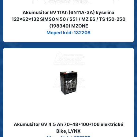
Akumulátor 6V 11Ah (6N11A-3A) kyselina
122x62x132 SIMSON 50 / S51 / MZ ES / TS 150-250
(198340) MZONE
Moped kód: 132208
Akumulátor 6V 4,5 Ah 70*48*100*106 elektrické
Bike, LYNX