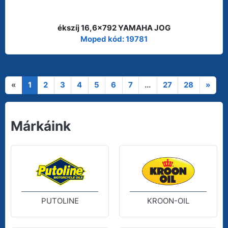
ékszíj 16,6x792 YAMAHA JOG
Moped kód: 19781
«
1
2
3
4
5
6
7
...
27
28
»
Márkáink
PUTOLINE
KROON-OIL