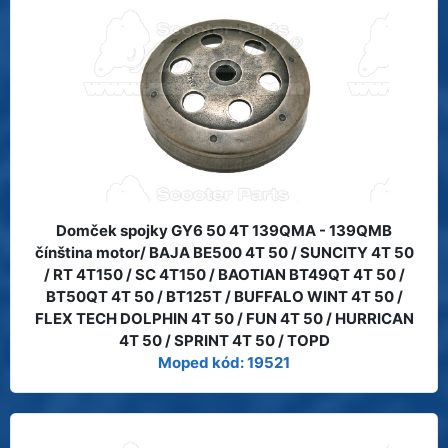
Domček spojky GY6 50 4T 139QMA - 139QMB
čínština motor/ BAJA BE500 4T 50 / SUNCITY 4T 50
/ RT 4T150 / SC 4T150 / BAOTIAN BT49QT 4T 50 /
BT50QT 4T 50 / BT125T / BUFFALO WINT 4T 50 /
FLEX TECH DOLPHIN 4T 50 / FUN 4T 50 / HURRICAN
4T 50 / SPRINT 4T 50 / TOPD
Moped kód: 19521