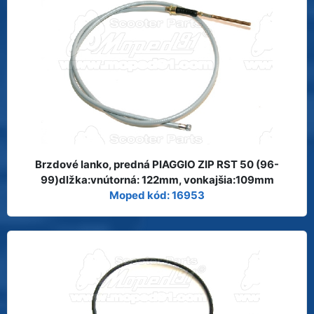
Brzdové lanko, predná PIAGGIO ZIP RST 50 (96-
99)dlžka:vnútorná: 122mm, vonkajšia:109mm
Moped kód: 16953