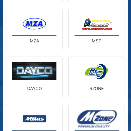
MZA
MSP
DAYCO
RZONE