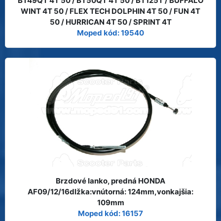
BT49QT 4T 50 / BT50QT 4T 50 / BT125T / BUFFALO
WINT 4T 50 / FLEX TECH DOLPHIN 4T 50 / FUN 4T
50 / HURRICAN 4T 50 / SPRINT 4T
Moped kód: 19540
Brzdové lanko, predná HONDA
AF09/12/16dlžka:vnútorná: 124mm,vonkajšia:
109mm
Moped kód: 16157