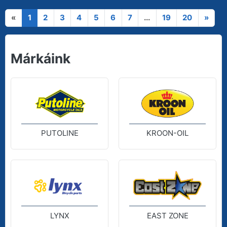
«
1
2
3
4
5
6
7
...
19
20
»
Márkáink
PUTOLINE
KROON-OIL
LYNX
EAST ZONE