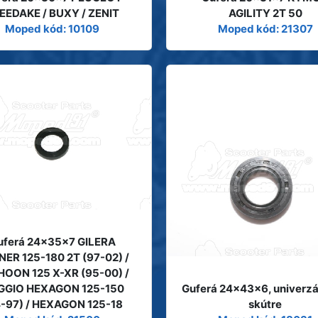
EEDAKE / BUXY / ZENIT
AGILITY 2T 50
Moped kód: 10109
Moped kód: 21307
uferá 24x35x7 GILERA
ER 125-180 2T (97-02) /
OON 125 X-XR (95-00) /
GGIO HEXAGON 125-150
Guferá 24x43x6, univerzá
-97) / HEXAGON 125-18
skútre