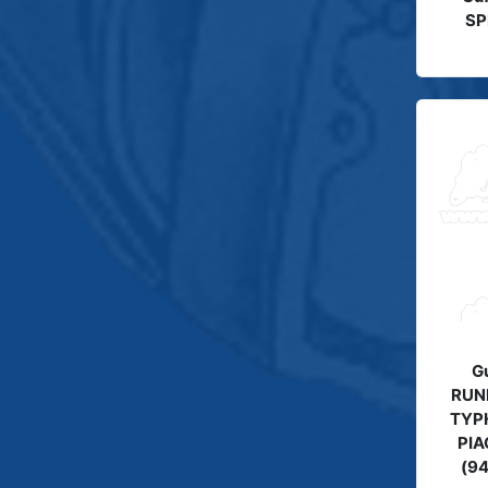
SP
G
RUNN
TYPH
PIA
(94