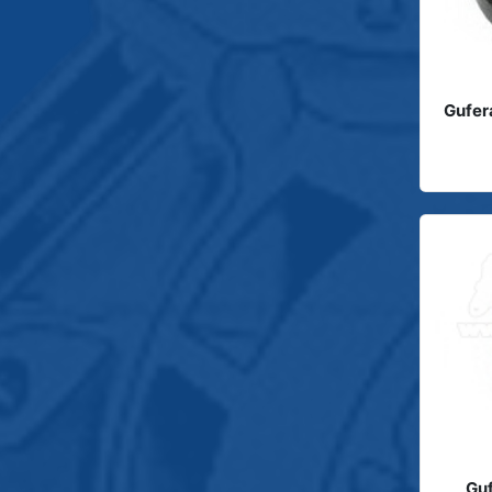
Gufer
Gu