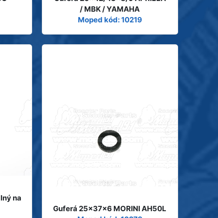
/ MBK / YAMAHA
Moped kód: 10219
lný na
Guferá 25x37x6 MORINI AH50L