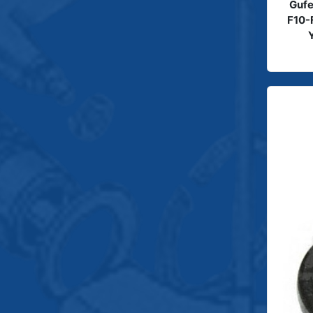
Guf
F10-