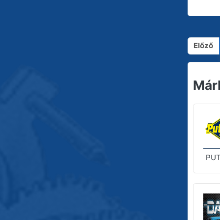
Előző
Már
PUT