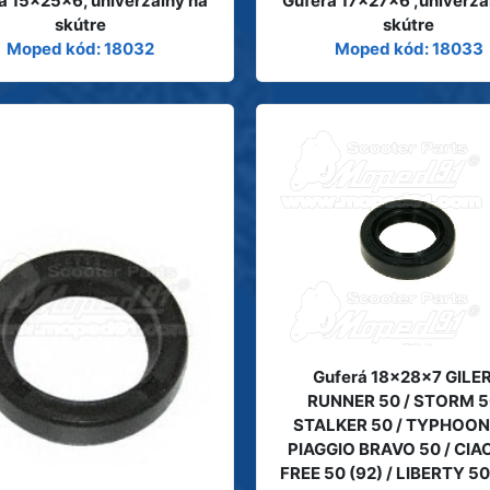
á 15x25x6, univerzálný na
Guferá 17x27x6 ,univerzá
skútre
skútre
Moped kód: 18032
Moped kód: 18033
Guferá 18x28x7 GILE
RUNNER 50 / STORM 5
STALKER 50 / TYPHOON 
PIAGGIO BRAVO 50 / CIAO
FREE 50 (92) / LIBERTY 50