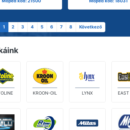
Moped kód: 21500
Moped kód: 18031
1
2
3
4
5
6
7
8
Következő
káink
OLINE
KROON-OIL
LYNX
EAST