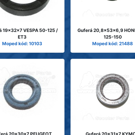
á 19x32x7 VESPA 50-125 /
Guferá 20,8x53x6,9 HON
ET3
125-150
Moped kód: 10103
Moped kód: 21488
ferá 20x30x7 PEUGEOT
Guferá 20x31x7 KYM