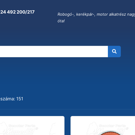
 24 492 200/217
Robogó-, kerékpár-, motor alkatrész nag
óta!
A
 száma: 151