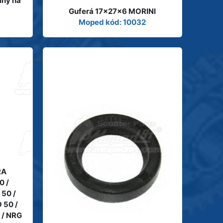
lný na
Guferá 17x27x6 MORINI
Moped kód: 10032
RA
0 /
50 /
 50 /
 / NRG