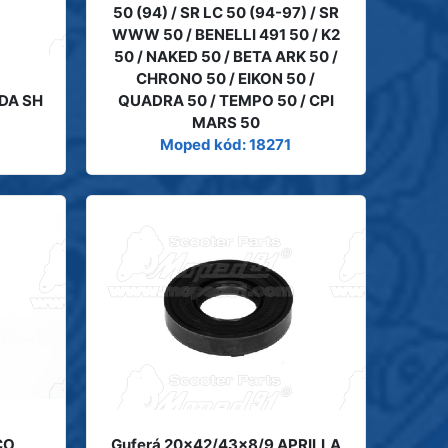
50 (94) / SR LC 50 (94-97) / SR
WWW 50 / BENELLI 491 50 / K2
50 / NAKED 50 / BETA ARK 50 /
CHRONO 50 / EIKON 50 /
DA SH
QUADRA 50 / TEMPO 50 / CPI
MARS 50
Moped kód: 18271
CO
Guferá 20x42/43x8/9 APRILLA