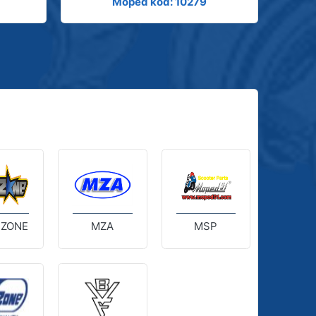
Moped kód: 10279
 ZONE
MZA
MSP