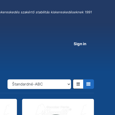
ykereskedés szakértő stabilitás kiskereskedéseknek 1991
Sign in