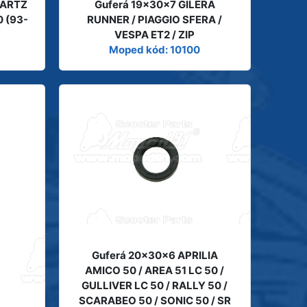
QUARTZ
Guferá 19x30x7 GILERA
0 (93-
RUNNER / PIAGGIO SFERA /
VESPA ET2 / ZIP
Moped kód: 10100
Guferá 20x30x6 APRILIA
AMICO 50 / AREA 51 LC 50 /
GULLIVER LC 50 / RALLY 50 /
SCARABEO 50 / SONIC 50 / SR