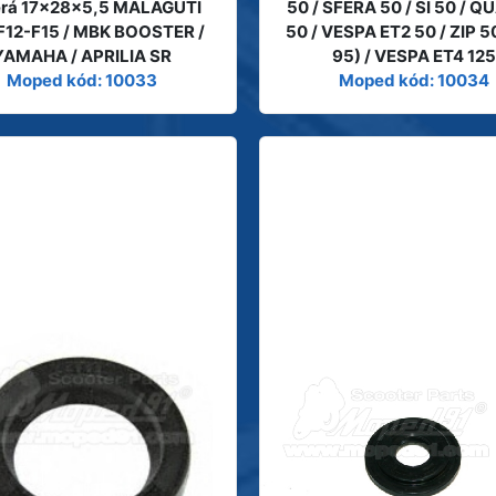
erá 17x28x5,5 MALAGUTI
50 / SFERA 50 / SI 50 / 
F12-F15 / MBK BOOSTER /
50 / VESPA ET2 50 / ZIP 5
YAMAHA / APRILIA SR
95) / VESPA ET4 125
Moped kód: 10033
Moped kód: 10034