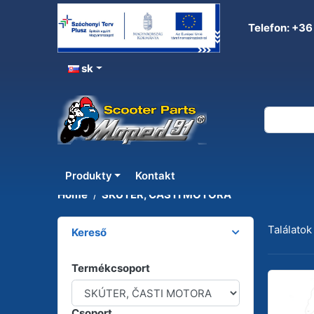
Telefon: +36
sk
SKÚTER, ČASTI MOTOR
Produkty
Kontakt
Home
SKÚTER, ČASTI MOTORA
Találatok
Kereső
Termékcsoport
Csoport