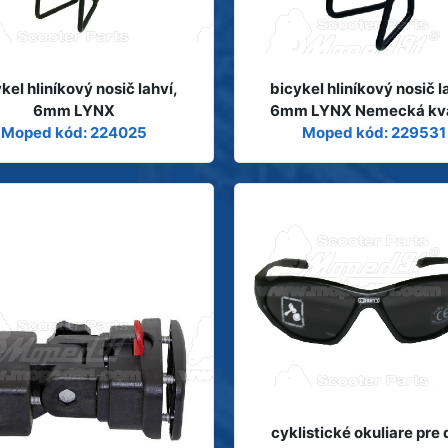
kel hliníkový nosič lahví,
bicykel hliníkový nosič l
6mm LYNX
6mm LYNX Nemecká kva
Moped kód: 224025
Moped kód: 229531
cyklistické okuliare pre 