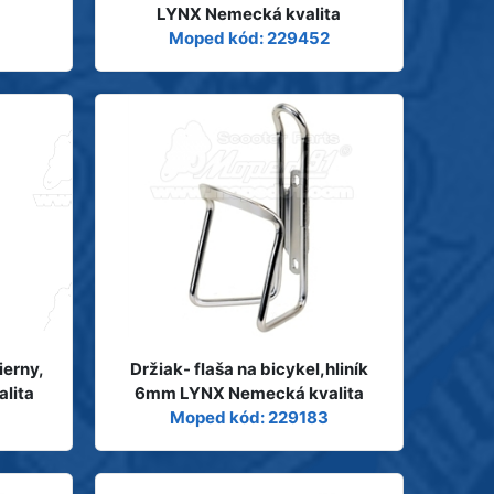
LYNX Nemecká kvalita
Moped kód: 229452
ierny,
Držiak- flaša na bicykel,hliník
lita
6mm LYNX Nemecká kvalita
Moped kód: 229183