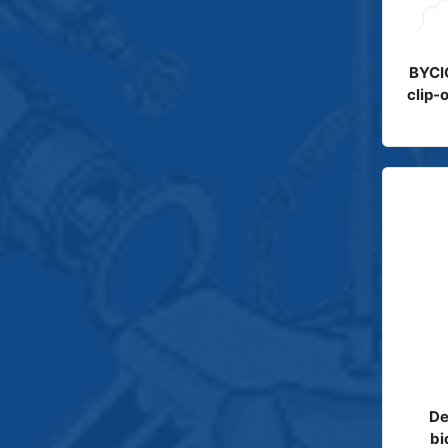
BYCI
clip-
De
bi