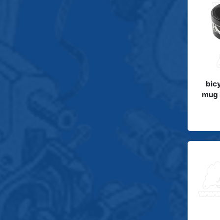
bicy
mug h