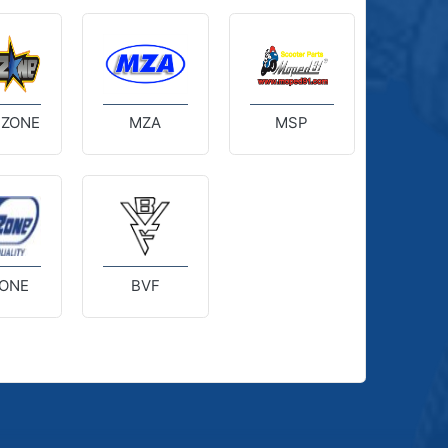
 ZONE
MZA
MSP
ONE
BVF