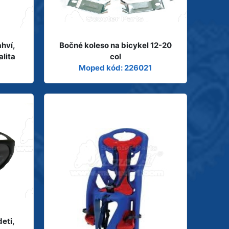
ahví,
Bočné koleso na bicykel 12-20
lita
col
Moped kód: 226021
deti,