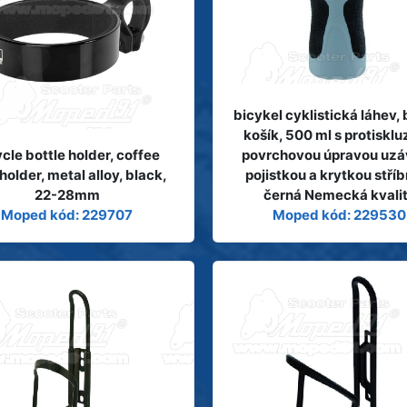
bicykel cyklistická láhev,
košík, 500 ml s protiskl
cle bottle holder, coffee
povrchovou úpravou uzá
older, metal alloy, black,
pojistkou a krytkou stří
22-28mm
černá Nemecká kvali
Moped kód: 229707
Moped kód: 229530