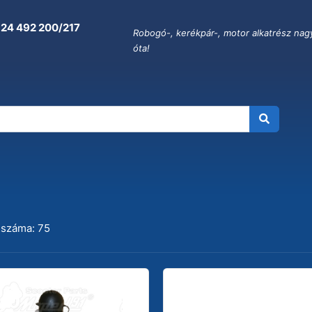
 24 492 200/217
Robogó-, kerékpár-, motor alkatrész nag
óta!
 száma: 75