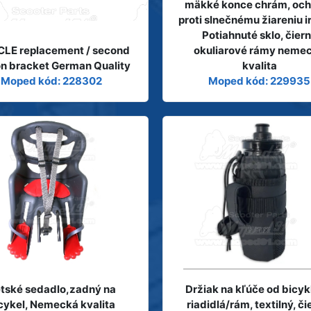
mäkké konce chrám, oc
proti slnečnému žiareniu i
Potiahnuté sklo, čier
CLE replacement / second
okuliarové rámy neme
on bracket German Quality
kvalita
Moped kód: 228302
Moped kód: 229935
tské sedadlo,zadný na
Držiak na kľúče od bicyk
cykel, Nemecká kvalita
riadidlá/rám, textilný, či