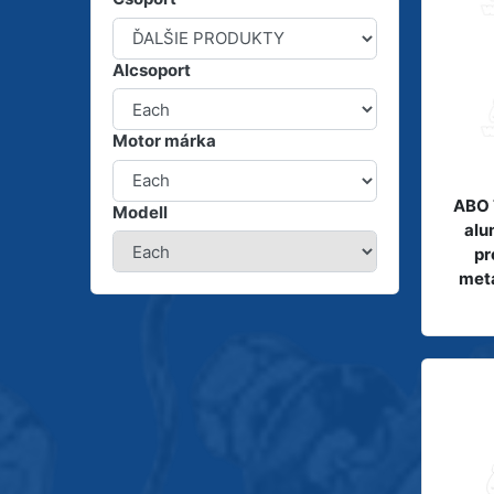
Alcsoport
Motor márka
ABO 
Modell
alu
pr
meta