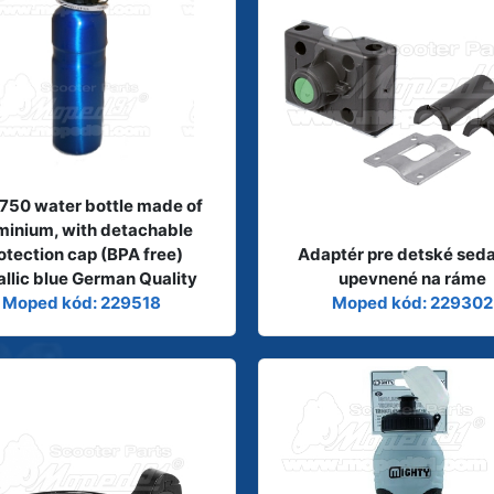
750 water bottle made of
minium, with detachable
otection cap (BPA free)
Adaptér pre detské sed
llic blue German Quality
upevnené na ráme
Moped kód: 229518
Moped kód: 229302