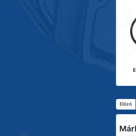
E
Előző
Már