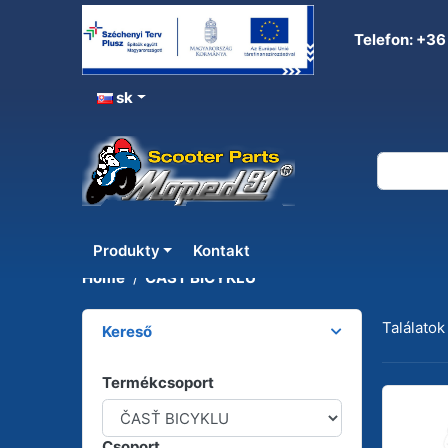
Telefon: +36
sk
ČASŤ BICYKLU
Produkty
Kontakt
Home
ČASŤ BICYKLU
Találatok
Kereső
Termékcsoport
Csoport