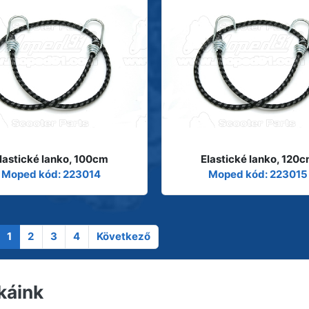
lastické lanko, 100cm
Elastické lanko, 120
Moped kód: 223014
Moped kód: 223015
1
2
3
4
Következő
káink