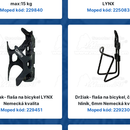
max:15 kg
LYNX
Moped kód: 229840
Moped kód: 225083
ak- flaša na bicykel LYNX
Držiak- flaša na bicykel, č
Nemecká kvalita
hliník, 6mm Nemecká kva
Moped kód: 229451
Moped kód: 229230