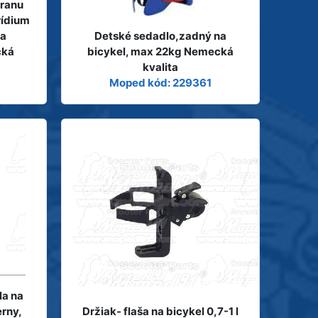
hranu
rídium
na
Detské sedadlo,zadný na
cká
bicykel, max 22kg Nemecká
kvalita
Moped kód: 229361
la na
erny,
Držiak- flaša na bicykel 0,7-1 l