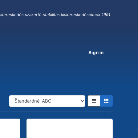
ykereskedés szakértő stabilitás kiskereskedéseknek 1991
Sign in