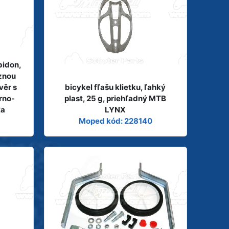
 bidon,
uznou
věr s
bicykel fľašu klietku, ľahký
brno-
plast, 25 g, priehľadný MTB
ta
LYNX
Moped kód: 228140