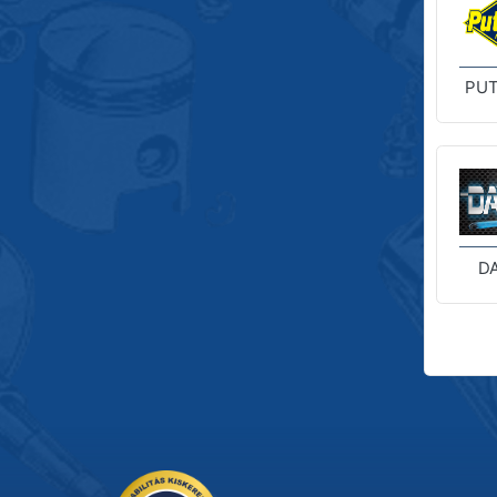
PUT
D