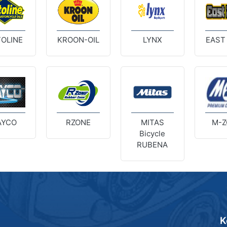
OLINE
KROON-OIL
LYNX
EAST
AYCO
RZONE
MITAS
M-Z
Bicycle
RUBENA
K