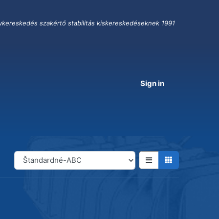
ykereskedés szakértő stabilitás kiskereskedéseknek 1991
Sign in