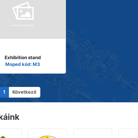
Exhibition stand
Moped kód: M3
1
Következő
káink