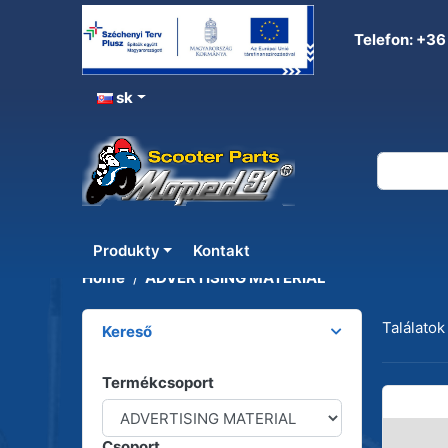
Telefon: +36
sk
ADVERTISING MATERIAL
Produkty
Kontakt
Home
ADVERTISING MATERIAL
Találatok
Kereső
Termékcsoport
Csoport