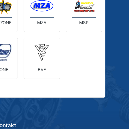
 ZONE
MZA
MSP
ONE
BVF
ontakt