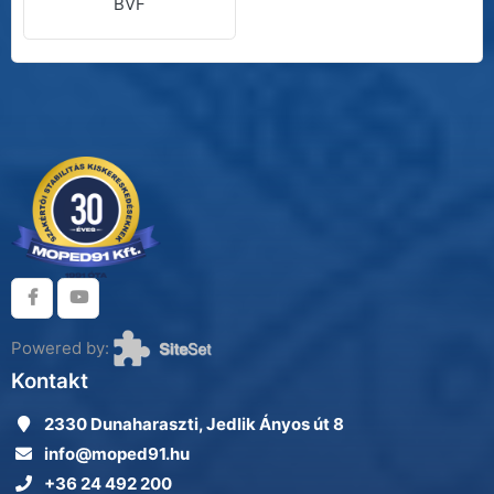
BVF
Powered by:
Kontakt
2330 Dunaharaszti, Jedlik Ányos út 8
info@moped91.hu
+36 24 492 200