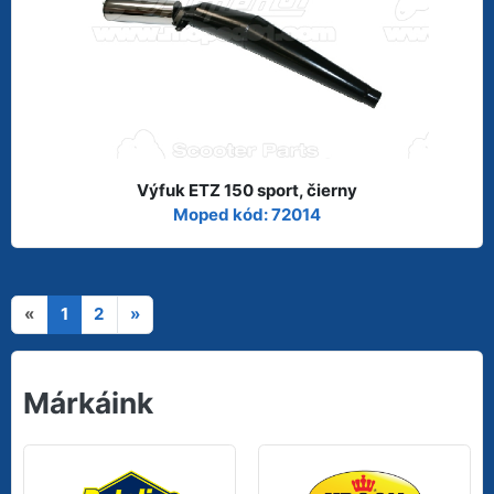
Výfuk ETZ 150 sport, čierny
Moped kód: 72014
«
1
2
»
Márkáink