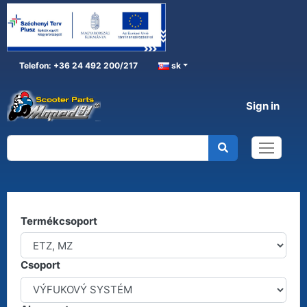
Telefon: +36 24 492 200/217
sk
Sign in
ETZ, MZ
Home
ETZ, MZ
Kereső
Termékcsoport
Csoport