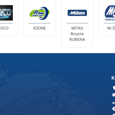
AYCO
RZONE
MITAS
M-Z
Bicycle
RUBENA
K