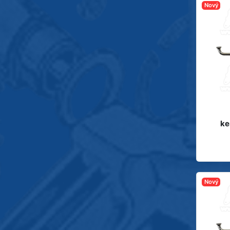
Nový
ke
Nový