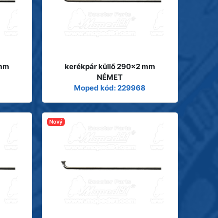
 mm
kerékpár küllő 290x2 mm
NÉMET
Moped kód: 229968
Nový