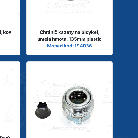
l, kov
Chránič kazety na bicykel,
umelá hmota, 135mm plastic
Moped kód: 194036