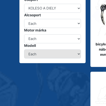
Alcsoport
Motor márka
bicyk
Modell
nábo
mm