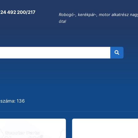
 24 492 200/217
Robogó-, kerékpár-, motor alkatrész nag
óta!
 száma: 136