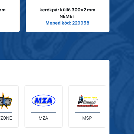
 mm
kerékpár küllő 300x2 mm
NÉMET
Moped kód: 229958
 ZONE
MZA
MSP