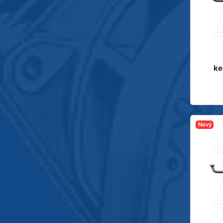
ke
Nový