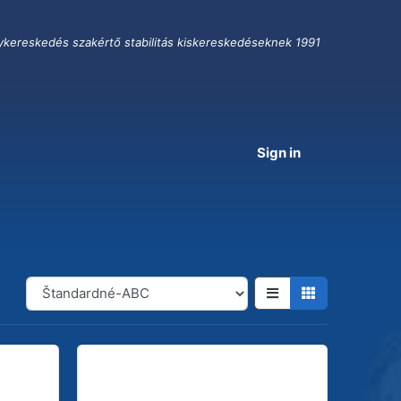
ykereskedés szakértő stabilitás kiskereskedéseknek 1991
Sign in