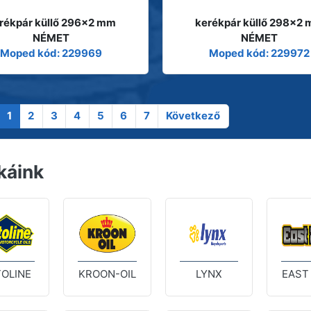
rékpár küllő 296x2 mm
kerékpár küllő 298x2
NÉMET
NÉMET
Moped kód: 229969
Moped kód: 229972
1
2
3
4
5
6
7
Következő
káink
OLINE
KROON-OIL
LYNX
EAST