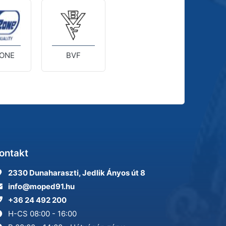
ONE
BVF
ontakt
2330 Dunaharaszti, Jedlik Ányos út 8
info@moped91.hu
+36 24 492 200
H-CS 08:00 - 16:00