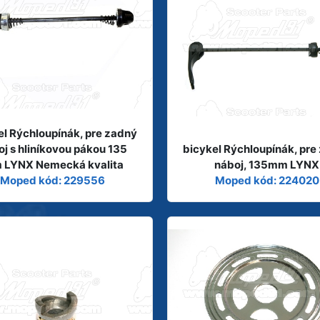
el Rýchloupínák, pre zadný
j s hliníkovou pákou 135
bicykel Rýchloupínák, pre
 LYNX Nemecká kvalita
náboj, 135mm LYNX
Moped kód: 229556
Moped kód: 224020