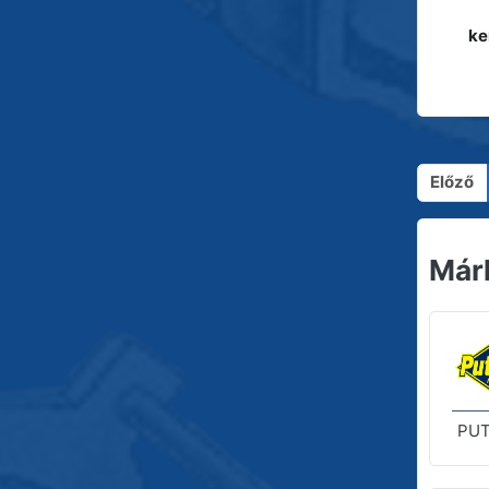
ke
Előző
Már
PUT