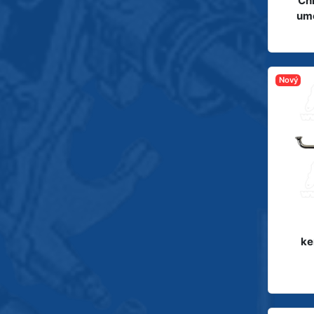
Chr
um
Nový
ke