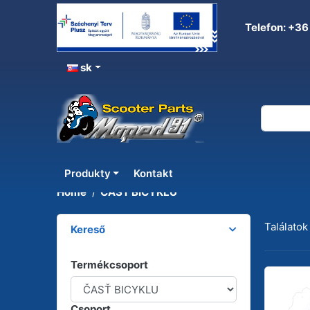
Telefon: +36
sk
ČASŤ BICYKLU
Produkty
Kontakt
Home
ČASŤ BICYKLU
Találatok
Kereső
Termékcsoport
Csoport