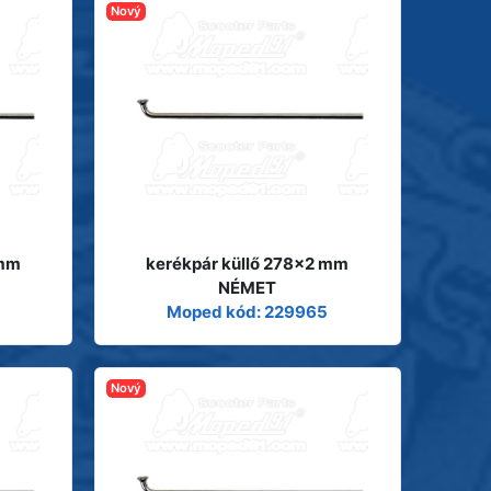
Nový
 mm
kerékpár küllő 278x2 mm
NÉMET
Moped kód: 229965
Nový