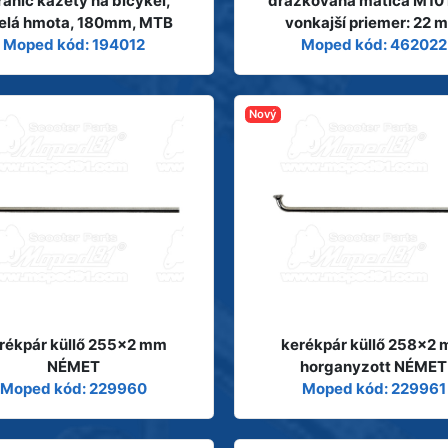
ánič kazety na bicykel,
drážkovaná matica M10 
elá hmota, 180mm, MTB
vonkajší priemer: 22 
Moped kód: 194012
Moped kód: 462022
Nový
rékpár küllő 255x2 mm
kerékpár küllő 258x2
NÉMET
horganyzott NÉMET
Moped kód: 229960
Moped kód: 229961