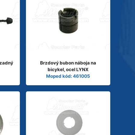
 zadný
Brzdový bubon náboja na
bicykel, ocel LYNX
Moped kód: 461005