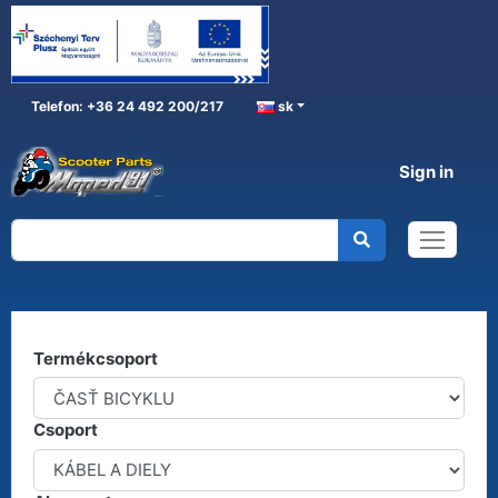
Telefon: +36 24 492 200/217
sk
Sign in
ČASŤ BICYKLU
Home
ČASŤ BICYKLU
Kereső
Termékcsoport
Csoport