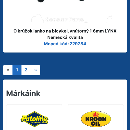
O krúžok lanko na bicykel, vnútorný 1,6mm LYNX
Nemecká kvalita
Moped kód: 229284
«
1
2
»
Márkáink