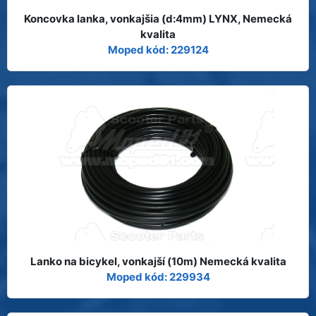
Koncovka lanka, vonkajšia (d:4mm) LYNX, Nemecká
kvalita
Moped kód: 229124
Lanko na bicykel, vonkajší (10m) Nemecká kvalita
Moped kód: 229934