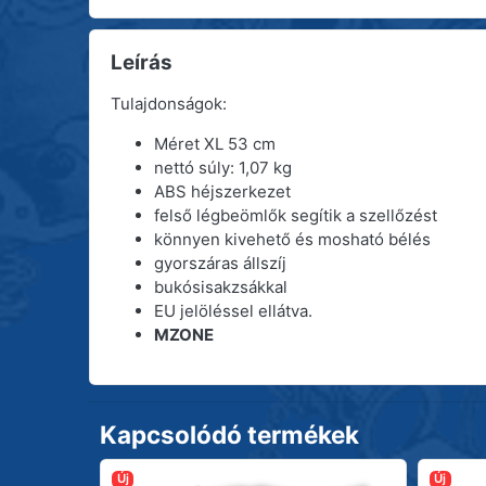
Leírás
Tulajdonságok:
Méret XL 53 cm
nettó súly: 1,07 kg
ABS héjszerkezet
felső légbeömlők segítik a szellőzést
könnyen kivehető és mosható bélés
gyorszáras állszíj
bukósisakzsákkal
EU jelöléssel ellátva.
MZONE
Kapcsolódó termékek
Új
Új