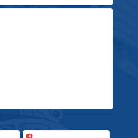
Új
Új