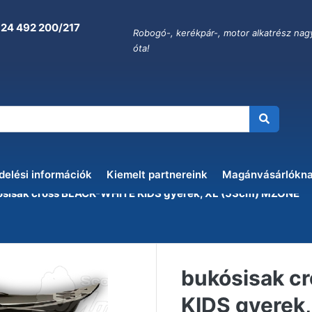
 24 492 200/217
Robogó-, kerékpár-, motor alkatrész nag
óta!
delési információk
Kiemelt partnereink
Magánvásárlókn
ósisak cross BLACK-WHITE KIDS gyerek, XL (53cm) MZONE
bukósisak c
KIDS gyerek