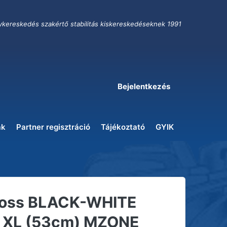
ykereskedés szakértő stabilitás kiskereskedéseknek 1991
Bejelentkezés
ak
Partner regisztráció
Tájékoztató
GYIK
ross BLACK-WHITE
, XL (53cm) MZONE