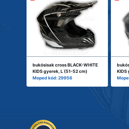
 gyerek,
bukósisak cross BLACK-WHITE
bukós
KIDS gyerek, L (51-52 cm)
KIDS 
MZONE
MZO
Moped kód: 29956
Mope