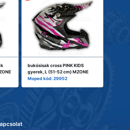
ck
bukósisak cross PINK KIDS
bukósis
MZONE
gyerek, L (51-52 cm) MZONE
gyerek,
Moped kód: 29952
Moped k
apcsolat