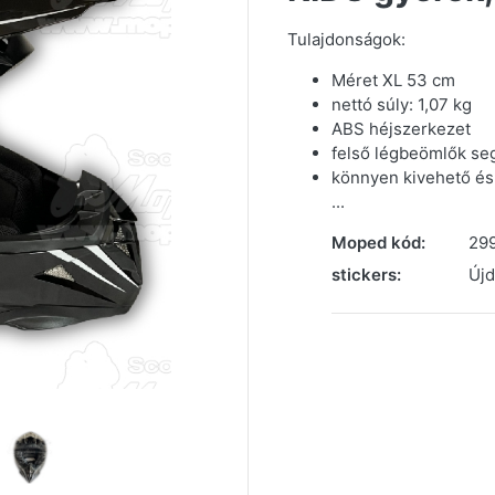
Tulajdonságok:
Méret XL 53 cm
nettó súly: 1,07 kg
ABS héjszerkezet
felső légbeömlők segí
könnyen kivehető és
...
Moped kód:
29
stickers:
Új