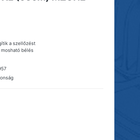
tik a szellőzést
 mosható bélés
957
donság