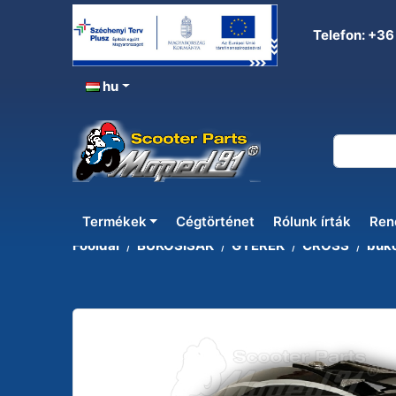
Telefon: +36
hu
CROSS
Termékek
Cégtörténet
Rólunk írták
Ren
Főoldal
BUKÓSISAK
GYEREK
CROSS
buk