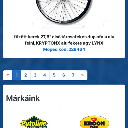
fűzött kerék 27,5" első tárcsafékes duplafalú alu
felni, KRYPTONX alu fekete agy LYNX
Moped kód: 228464
«
1
2
3
4
5
6
7
»
Márkáink