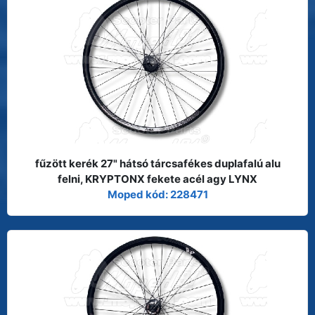
fűzött kerék 27" hátsó tárcsafékes duplafalú alu
felni, KRYPTONX fekete acél agy LYNX
Moped kód: 228471