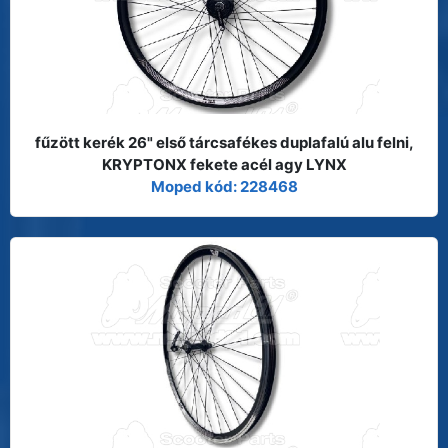
fűzött kerék 26" első tárcsafékes duplafalú alu felni,
KRYPTONX fekete acél agy LYNX
Moped kód: 228468