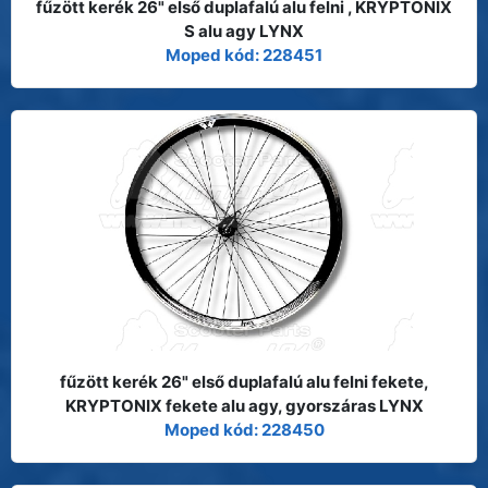
fűzött kerék 26" első duplafalú alu felni , KRYPTONIX
S alu agy LYNX
Moped kód: 228451
fűzött kerék 26" első duplafalú alu felni fekete,
KRYPTONIX fekete alu agy, gyorszáras LYNX
Moped kód: 228450