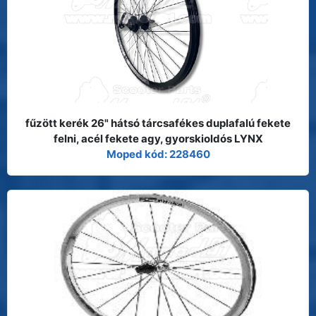
fűzött kerék 26" hátsó tárcsafékes duplafalú fekete
felni, acél fekete agy, gyorskioldós LYNX
Moped kód: 228460