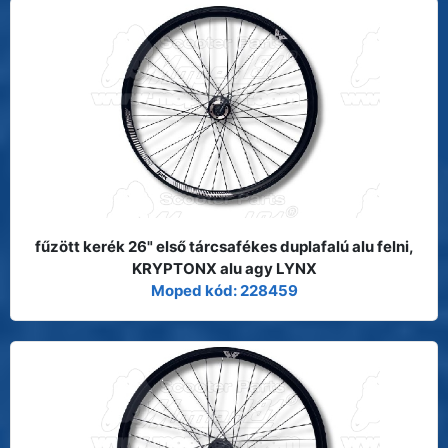
fűzött kerék 26" első tárcsafékes duplafalú alu felni,
KRYPTONX alu agy LYNX
Moped kód: 228459