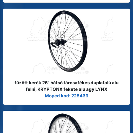
fűzött kerék 26" hátsó tárcsafékes duplafalú alu
felni, KRYPTONX fekete alu agy LYNX
Moped kód: 228469