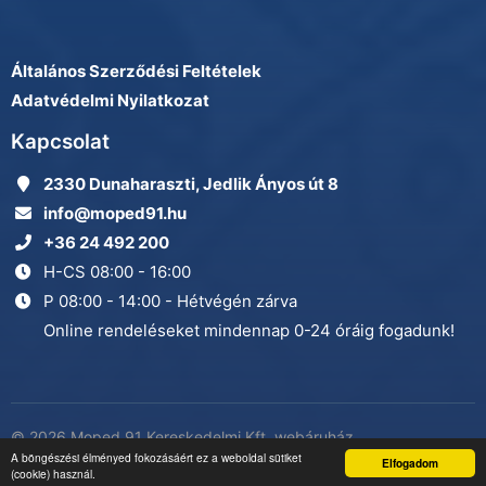
Általános Szerződési Feltételek
Adatvédelmi Nyilatkozat
Kapcsolat
2330 Dunaharaszti, Jedlik Ányos út 8
info@moped91.hu
+36 24 492 200
H-CS 08:00 - 16:00
P 08:00 - 14:00 - Hétvégén zárva
Online rendeléseket mindennap 0-24 óráig fogadunk!
© 2026 Moped 91 Kereskedelmi Kft. webáruház
Adatkezelés
A böngészési élményed fokozásáért ez a weboldal sütiket
minden jog fenntartva
Elfogadom
(cookie) használ.