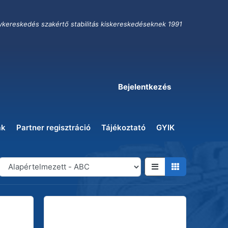
ykereskedés szakértő stabilitás kiskereskedéseknek 1991
Bejelentkezés
ak
Partner regisztráció
Tájékoztató
GYIK