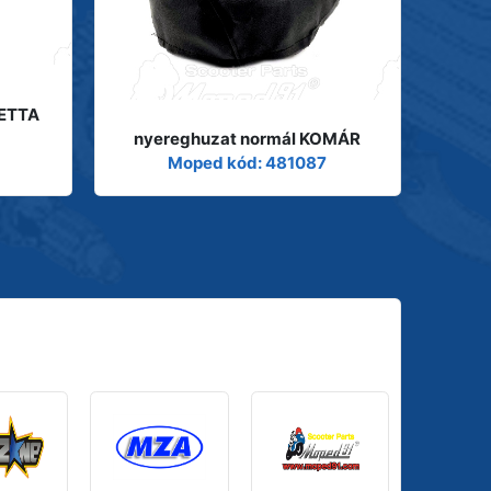
BETTA
nyereghuzat normál KOMÁR
Moped kód: 481087