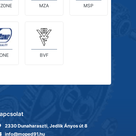
 ZONE
MZA
MSP
ONE
BVF
apcsolat
2330 Dunaharaszti, Jedlik Ányos út 8
info@moped91.hu