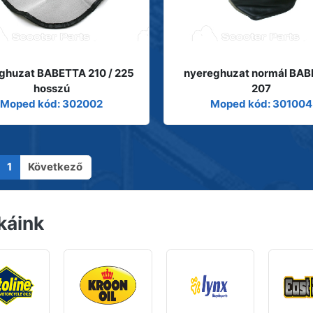
ghuzat BABETTA 210 / 225
nyereghuzat normál BA
hosszú
207
Moped kód: 302002
Moped kód: 301004
1
Következő
káink