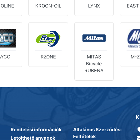
OLINE
KROON-OIL
LYNX
EAST
AYCO
RZONE
MITAS
M-Z
Bicycle
RUBENA
K
Rendelési információk
Általános Szerződési
Feltételek
Letölthető anyagok