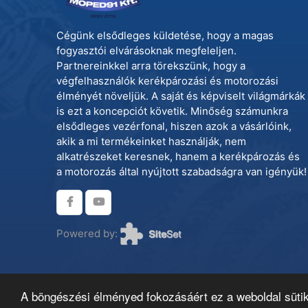
Cégünk elsődleges küldetése, hogy a magas
fogyasztói elvárásoknak megfeleljen.
Partnereinkkel arra törekszünk, hogy a
végfelhasználók kerékpározási és motorozási
élményét növeljük. A saját és képviselt világmárkák
is ezt a koncepciót követik. Minőség számunkra
elsődleges vezérfonal, hiszen azok a vásárlóink,
akik a mi termékeinket használják, nem
alkatrészeket keresnek, hanem a kerékpározás és
a motorozás által nyújtott szabadságra van igényük!
Powered by:
A böngészési élményed fokozásáért ez a weboldal sütik
© 2026 Moped 91 Kereskedelmi Kft. webáruház min