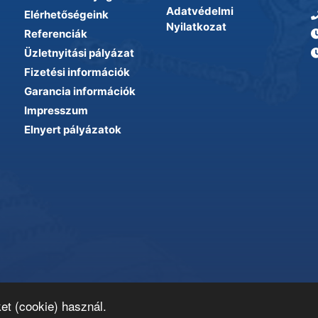
Adatvédelmi
Elérhetőségeink
Nyilatkozat
Referenciák
Üzletnyitási pályázat
Fizetési információk
Garancia információk
Impresszum
Elnyert pályázatok
et (cookie) használ.
den jog fenntartva