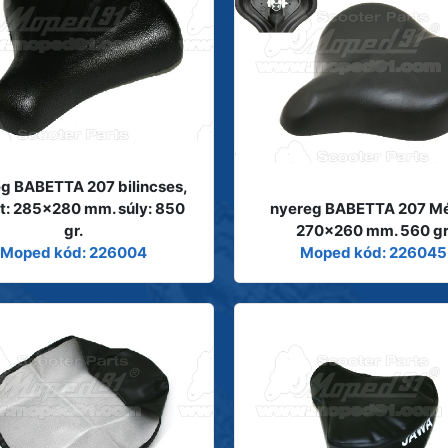
g BABETTA 207 bilincses,
t: 285x280 mm. súly: 850
nyereg BABETTA 207 Mé
gr.
270x260 mm. 560 gr
Moped kód: 226004
Moped kód: 226045