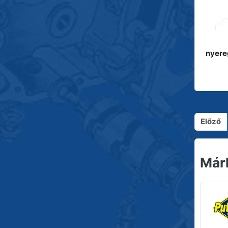
nyere
Előző
Már