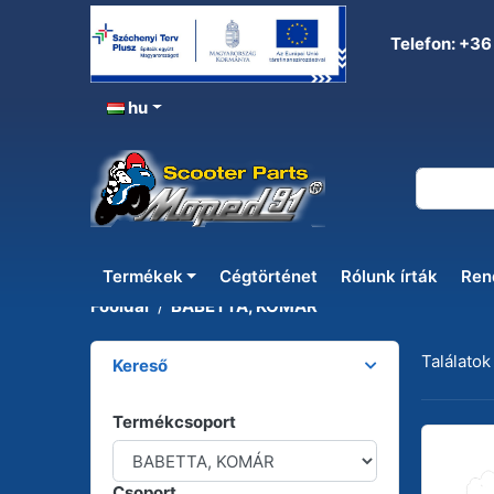
Telefon: +36
hu
BABETTA, KOMÁR
Termékek
Cégtörténet
Rólunk írták
Ren
Főoldal
BABETTA, KOMÁR
Találatok
Kereső
Termékcsoport
Csoport