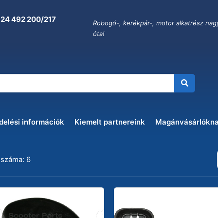
 24 492 200/217
Robogó-, kerékpár-, motor alkatrész nag
óta!
delési információk
Kiemelt partnereink
Magánvásárlókn
 száma: 6