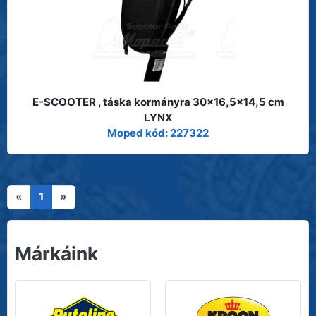
E-SCOOTER , táska kormányra 30x16,5x14,5 cm
LYNX
Moped kód: 227322
«
1
»
Márkáink