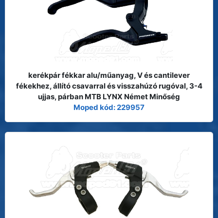
kerékpár fékkar alu/műanyag, V és cantilever
fékekhez, állító csavarral és visszahúzó rugóval, 3-4
ujjas, párban MTB LYNX Német Minőség
Moped kód: 229957