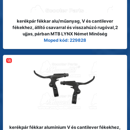
kerékpár fékkar alu/műanyag, V és cantilever
fékekhez, állító csavarral és visszahúzó rugóval,2
ujjas, párban MTB LYNX Német Minőség
Moped kód: 229828
Új
kerékpár fékkar alumínium V és cantilever fékekhez,