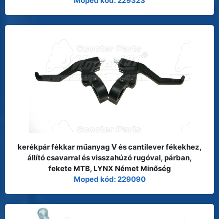
Moped kód: 229323
kerékpár fékkar műanyag V és cantilever fékekhez,
állító csavarral és visszahúzó rugóval, párban,
fekete MTB, LYNX Német Minőség
Moped kód: 229090