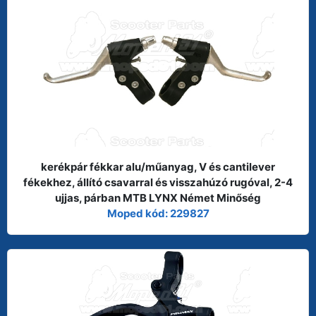
kerékpár fékkar alu/műanyag, V és cantilever
fékekhez, állító csavarral és visszahúzó rugóval, 2-4
ujjas, párban MTB LYNX Német Minőség
Moped kód: 229827