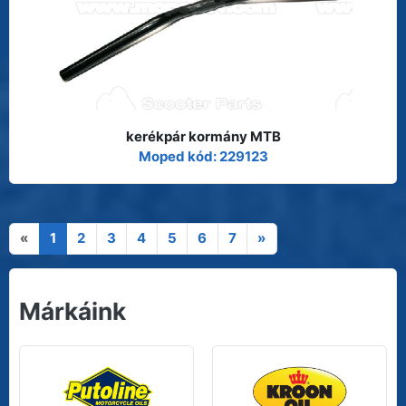
kerékpár kormány MTB
Moped kód: 229123
«
1
2
3
4
5
6
7
»
Márkáink