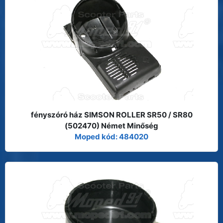
fényszóró ház SIMSON ROLLER SR50 / SR80
(502470) Német Minőség
Moped kód: 484020