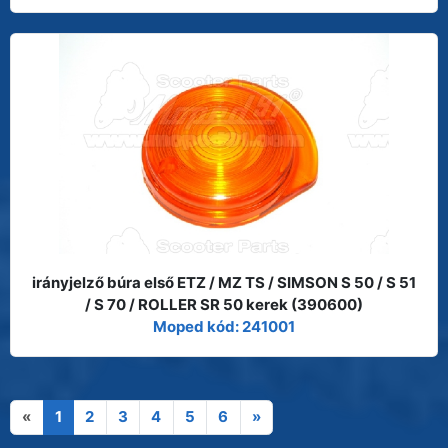
irányjelző búra első ETZ / MZ TS / SIMSON S 50 / S 51
/ S 70 / ROLLER SR 50 kerek (390600)
Moped kód: 241001
«
1
2
3
4
5
6
»