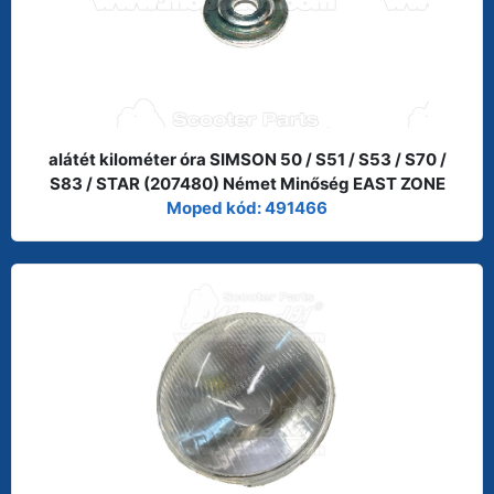
alátét kilométer óra SIMSON 50 / S51 / S53 / S70 /
S83 / STAR (207480) Német Minőség EAST ZONE
Moped kód: 491466