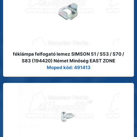
féklámpa felfogató lemez SIMSON 51 / S53 / S70 /
S83 (194420) Német Minőség EAST ZONE
Moped kód: 491413