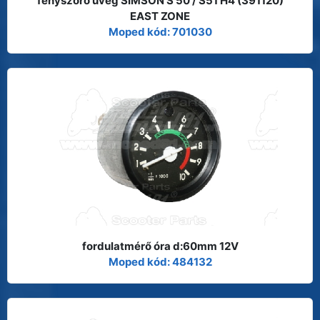
fényszóró üveg SIMSON S 50 / S51 H4 (391120)
EAST ZONE
Moped kód: 701030
fordulatmérő óra d:60mm 12V
Moped kód: 484132