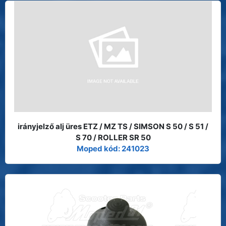
irányjelző alj üres ETZ / MZ TS / SIMSON S 50 / S 51 /
S 70 / ROLLER SR 50
Moped kód: 241023