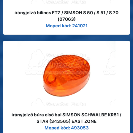
irányjelző bilincs ETZ / SIMSON S 50 / S 51 / S 70
(07063)
Moped kód: 241021
irányjelző búra első bal SIMSON SCHWALBE KR51 /
STAR (343565) EAST ZONE
Moped kód: 493053