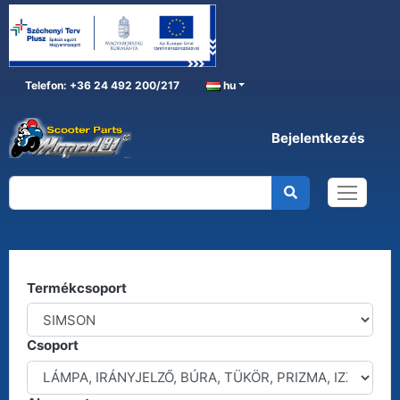
Telefon: +36 24 492 200/217
hu
Bejelentkezés
SIMSON
Főoldal
SIMSON
Kereső
Termékcsoport
Csoport