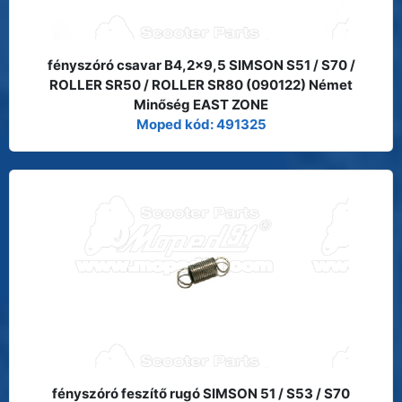
fényszóró csavar B4,2x9,5 SIMSON S51 / S70 /
ROLLER SR50 / ROLLER SR80 (090122) Német
Minőség EAST ZONE
Moped kód: 491325
fényszóró feszítő rugó SIMSON 51 / S53 / S70