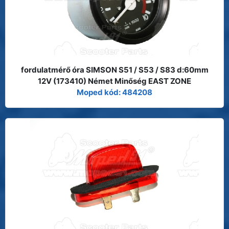
fordulatmérő óra SIMSON S51 / S53 / S83 d:60mm
12V (173410) Német Minőség EAST ZONE
Moped kód: 484208