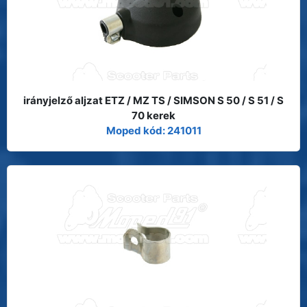
irányjelző aljzat ETZ / MZ TS / SIMSON S 50 / S 51 / S
70 kerek
Moped kód: 241011