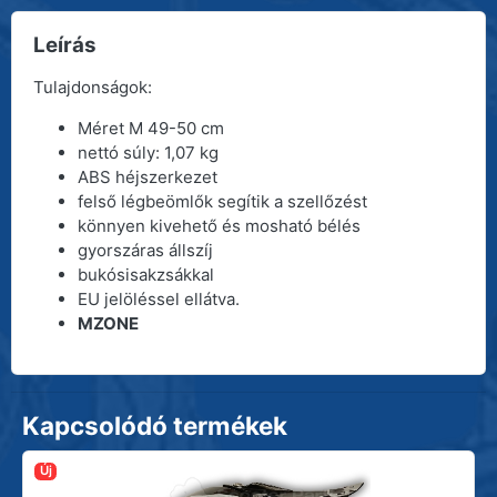
Leírás
Tulajdonságok:
Méret M 49-50 cm
nettó súly: 1,07 kg
ABS héjszerkezet
felső légbeömlők segítik a szellőzést
könnyen kivehető és mosható bélés
gyorszáras állszíj
bukósisakzsákkal
EU jelöléssel ellátva.
MZONE
Kapcsolódó termékek
Új