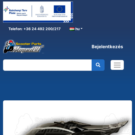
Telefon: +36 24 492 200/217
hu
Bejelentkezés
CROSS
Főoldal
BUKÓSISAK
GYEREK
CROSS
bukósisak cross BLACK-WHITE KIDS gyerek, M (49-50
CM) MZONE