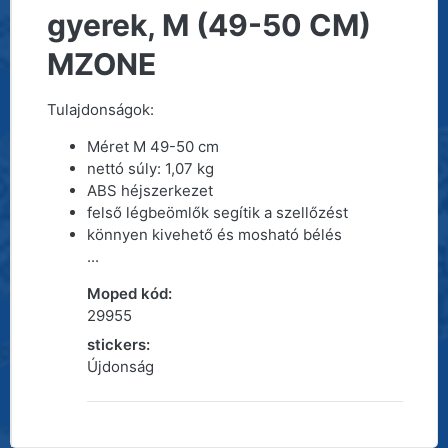
gyerek, M (49-50 CM)
MZONE
Tulajdonságok:
Méret M 49-50 cm
nettó súly: 1,07 kg
ABS héjszerkezet
felső légbeömlők segítik a szellőzést
könnyen kivehető és mosható bélés
...
Moped kód:
29955
stickers:
Újdonság