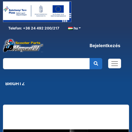
Telefon: +36 24 492 200/217
hu
Bejelentkezés
CSENGŐ
Főoldal
KERÉKPÁR ALKATRÉSZ
HANGJELZŐ KÉSZÜLÉK
CSENGŐ
kerérkpár csengő kék, dinós, színes led világítással
BRIGHTZ