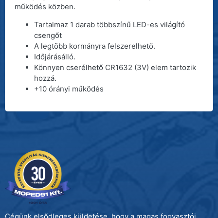
működés közben.
Tartalmaz 1 darab többszínű LED-es világító
csengőt
A legtöbb kormányra felszerelhető.
Időjárásálló.
Könnyen cserélhető CR1632 (3V) elem tartozik
hozzá.
+10 órányi működés
Cégünk elsődleges küldetése, hogy a magas fogyasztói