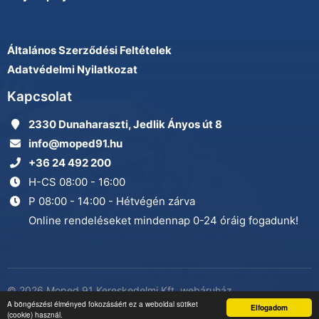
Általános Szerződési Feltételek
Adatvédelmi Nyilatkozat
Kapcsolat
2330 Dunaharaszti, Jedlik Ányos út 8
info@moped91.hu
+36 24 492 200
H-CS 08:00 - 16:00
P 08:00 - 14:00 - Hétvégén zárva
Online rendeléseket mindennap 0-24 óráig fogadunk!
© 2026 Moped 91 Kereskedelmi Kft. webáruház
Adatkezelés
A böngészési élményed fokozásáért ez a weboldal sütiket
minden jog fenntartva
Elfogadom
(cookie) használ.