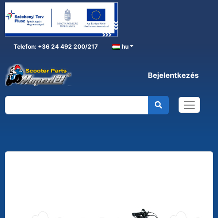
Telefon: +36 24 492 200/217
hu
Bejelentkezés
E-BIKE 20"
Főoldal
KERÉKPÁR
E-BIKE
E-BIKE 20"
E-BIKE FREEMAN Nero matt 28" BRERA