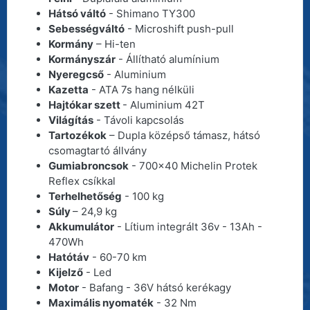
Hátsó váltó
- Shimano TY300
Sebességváltó
- Microshift push-pull
Kormány
– Hi-ten
Kormányszár
- Állítható alumínium
Nyeregcső
- Aluminium
Kazetta
- ATA 7s hang nélküli
Hajtókar szett
- Aluminium 42T
Világítás
- Távoli kapcsolás
Tartozékok
– Dupla középső támasz, hátsó
csomagtartó állvány
Gumiabroncsok
- 700x40 Michelin Protek
Reflex csíkkal
Terhelhetőség
- 100 kg
Súly
– 24,9 kg
Akkumulátor
- Lítium integrált 36v - 13Ah -
470Wh
Hatótáv
- 60-70 km
Kijelző
- Led
Motor
- Bafang - 36V hátsó kerékagy
Maximális nyomaték
- 32 Nm