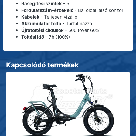
Rásegítési szintek
- 5
Fordulatszám-érzékelő
- Bal oldali alsó konzol
Kábelek
- Teljesen vízálló
Akkumulátor töltő
- Tartalmazza
Újratöltési ciklusok
- 500 (over 60%)
Töltési idő
– 7h (100%)
Kapcsolódó termékek