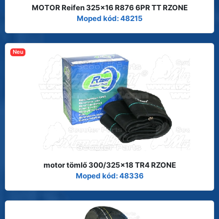
MOTOR Reifen 325x16 R876 6PR TT RZONE
Moped kód: 48215
Neu
motor tömlő 300/325x18 TR4 RZONE
Moped kód: 48336