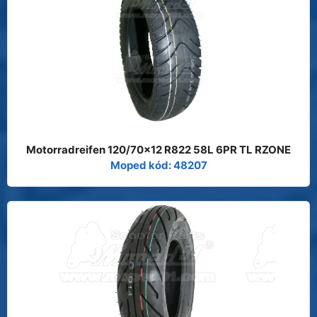
Motorradreifen 120/70x12 R822 58L 6PR TL RZONE
Moped kód: 48207