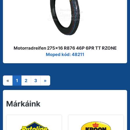
Motorradreifen 275x16 R876 46P 6PR TT RZONE
Moped kód: 48211
«
1
2
3
»
Márkáink