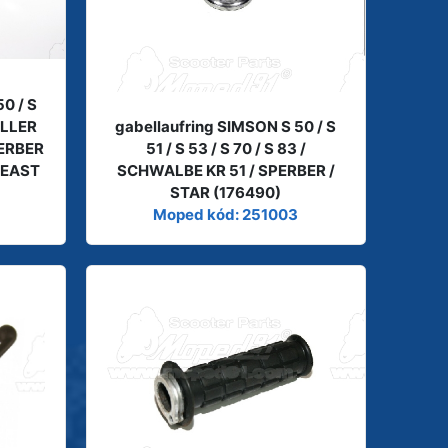
0 / S
ROLLER
gabellaufring SIMSON S 50 / S
PERBER
51 / S 53 / S 70 / S 83 /
 EAST
SCHWALBE KR 51 / SPERBER /
STAR (176490)
Moped kód: 251003