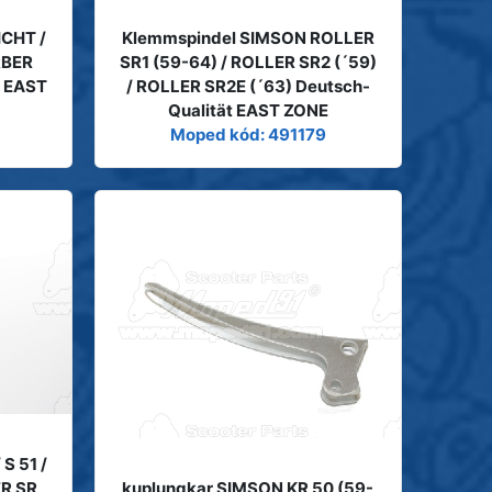
CHT /
Klemmspindel SIMSON ROLLER
RBER
SR1 (59-64) / ROLLER SR2 (´59)
t EAST
/ ROLLER SR2E (´63) Deutsch-
Qualität EAST ZONE
Moped kód: 491179
S 51 /
ER SR
kuplungkar SIMSON KR 50 (59-