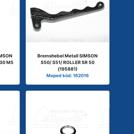
IMSON
Bremshebel Metall SIMSON
x30 M5
S50/ S51/ ROLLER SR 50
(195881)
Moped kód: 162016