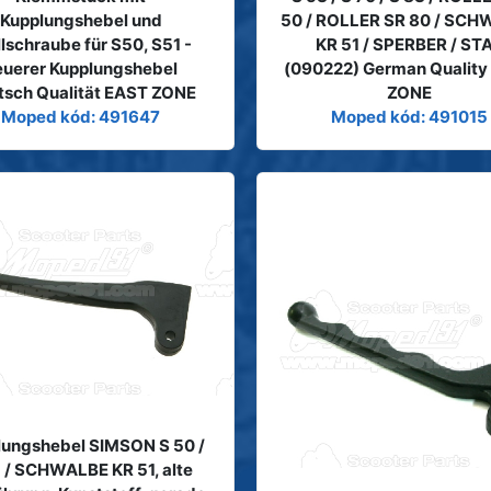
Kupplungshebel und
50 / ROLLER SR 80 / SC
llschraube für S50, S51 -
KR 51 / SPERBER / ST
euerer Kupplungshebel
(090222) German Quality
tsch Qualität EAST ZONE
ZONE
Moped kód: 491647
Moped kód: 491015
lungshebel SIMSON S 50 /
1 / SCHWALBE KR 51, alte