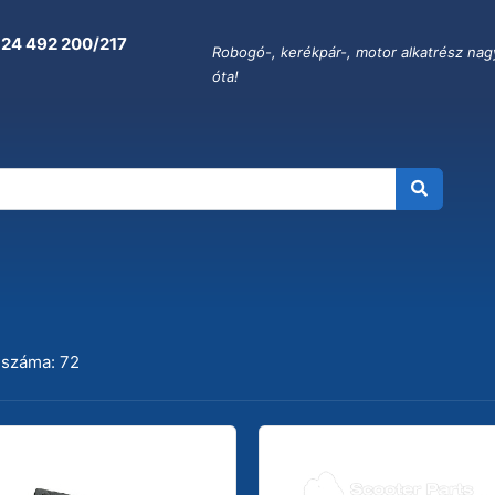
 24 492 200/217
Robogó-, kerékpár-, motor alkatrész nag
óta!
 száma: 72