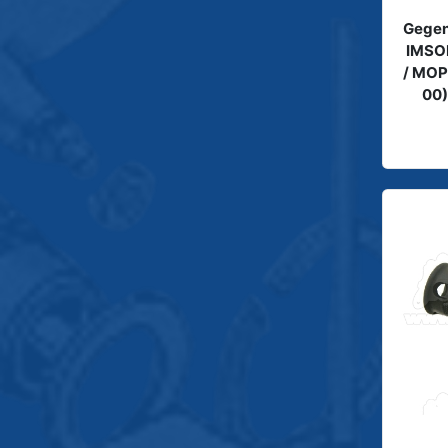
Gegen
IMSO
/ MOP
00)