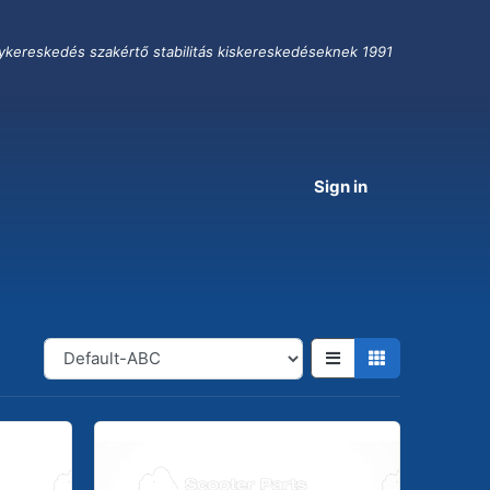
ykereskedés szakértő stabilitás kiskereskedéseknek 1991
Sign in