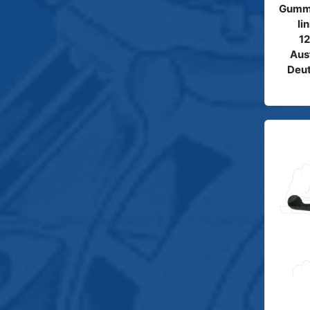
Gummig
li
1
Aus
Deut