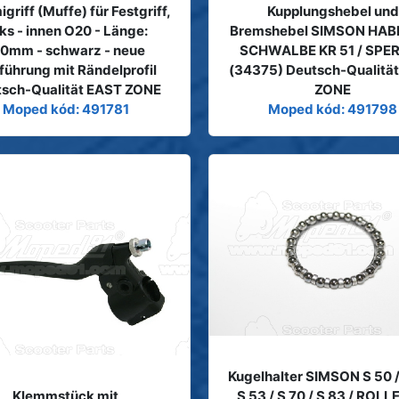
riff (Muffe) für Festgriff,
Kupplungshebel und
nks - innen O20 - Länge:
Bremshebel SIMSON HABI
20mm - schwarz - neue
SCHWALBE KR 51 / SPE
führung mit Rändelprofil
(34375) Deutsch-Qualitä
sch-Qualität EAST ZONE
ZONE
Moped kód: 491781
Moped kód: 491798
Kugelhalter SIMSON S 50 / 
Klemmstück mit
S 53 / S 70 / S 83 / ROLL