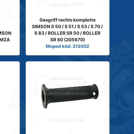
Gasgriff rechts komplette
SIMSON S 50 / S 51 / S 53 / S 70 /
IMSON
S 83 / ROLLER SR 50 / ROLLER
0 MZA
SR 80 (205670)
Moped kód: 313002