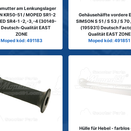
mutter am Lenkungslager
N KR50-51 / MOPED SR1-2
Gehäusehälfte vordere E
ED SR4-1 -2,-3,-4 (30149-
SIMSON S 51 / S 53 / S 70 
 Deutsch-Qualität EAST
(195931) Deutsch Fact
ZONE
Qualität EAST ZONE
Moped kód: 491183
Moped kód: 491851
Hülle für Hebel - farblos 