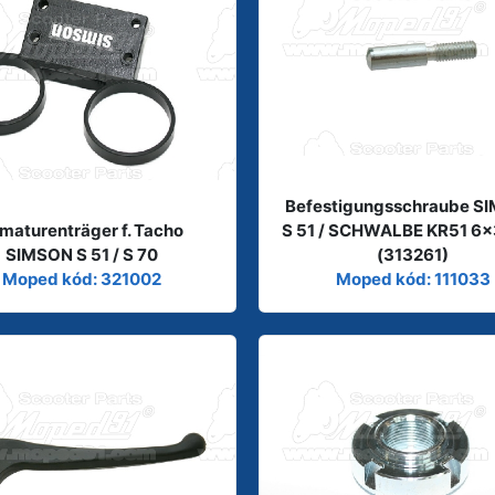
Befestigungsschraube S
maturenträger f. Tacho
S 51 / SCHWALBE KR51 6
SIMSON S 51 / S 70
(313261)
Moped kód: 321002
Moped kód: 111033