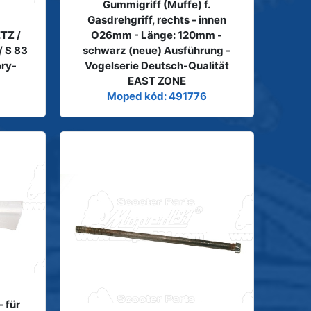
Gummigriff (Muffe) f.
Gasdrehgriff, rechts - innen
TZ /
O26mm - Länge: 120mm -
/ S 83
schwarz (neue) Ausführung -
ory-
Vogelserie Deutsch-Qualität
EAST ZONE
Moped kód: 491776
- für