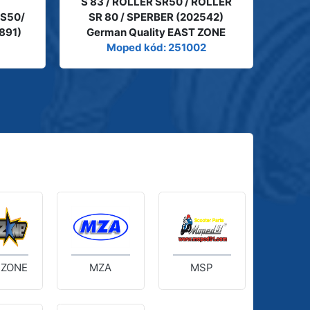
S 83 / ROLLER SR50 / ROLLER
 S50/
SR 80 / SPERBER (202542)
891)
German Quality EAST ZONE
Moped kód: 251002
 ZONE
MZA
MSP