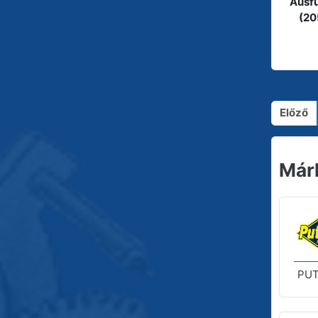
Ausfü
(20
Előző
Már
PUT