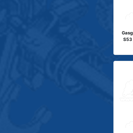
Gasg
S53 