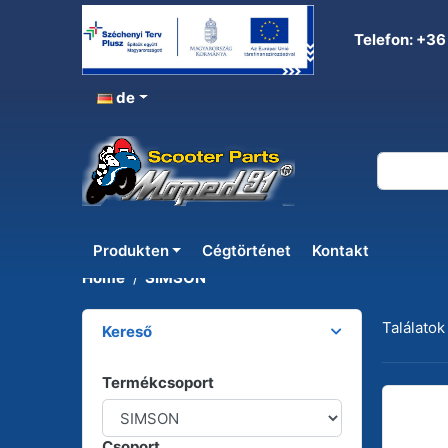
Telefon: +36
de
SIMSON
Produkten
Cégtörténet
Kontakt
Home
SIMSON
Találatok
Kereső
Termékcsoport
Csoport