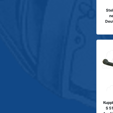
Ste
n
Deu
Kupp
S 5