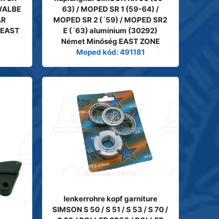
HWALBE
63) / MOPED SR 1 (59-64) /
AR
MOPED SR 2 (´59) / MOPED SR2
 EAST
E (´63) alumínium (30292)
Német Minőség EAST ZONE
Moped kód: 491181
lenkerrohre kopf garniture
SIMSON S 50 / S 51 / S 53 / S 70 /