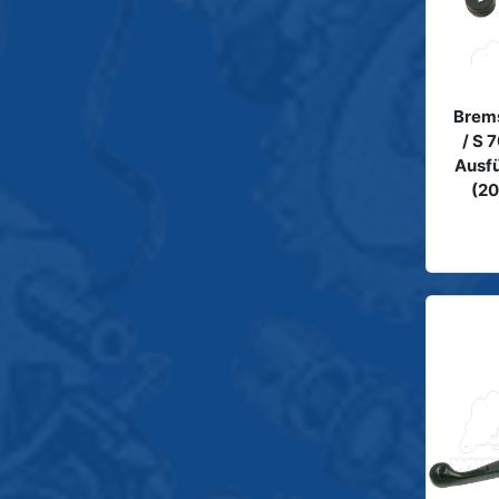
Brems
/ S 
Ausfü
(20