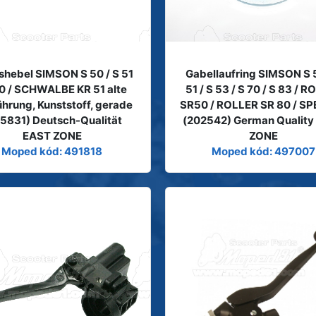
hebel SIMSON S 50 / S 51
Gabellaufring SIMSON S 5
70 / SCHWALBE KR 51 alte
51 / S 53 / S 70 / S 83 / 
hrung, Kunststoff, gerade
SR50 / ROLLER SR 80 / S
5831) Deutsch-Qualität
(202542) German Quality
EAST ZONE
ZONE
Moped kód: 491818
Moped kód: 497007