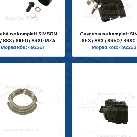
ehäuse komplett SIMSON
Gasgehäuse komplett S
/ S83 / SR50 / SR80 MZA
S53 / S83 / SR50 / SR8
Moped kód: 492261
Moped kód: 492263