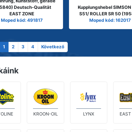
hrung, Kunststoff, gerade
5840) Deutsch-Qualität
Kupplungshebel SIMSON
EAST ZONE
S51/ ROLLER SR 50 (195
Moped kód: 491817
Moped kód: 162017
1
2
3
4
Következő
káink
OLINE
KROON-OIL
LYNX
EAST