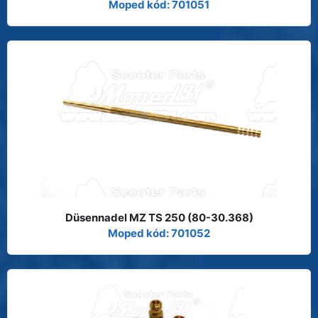
Moped kód: 701051
Düsennadel MZ TS 250 (80-30.368)
Moped kód: 701052