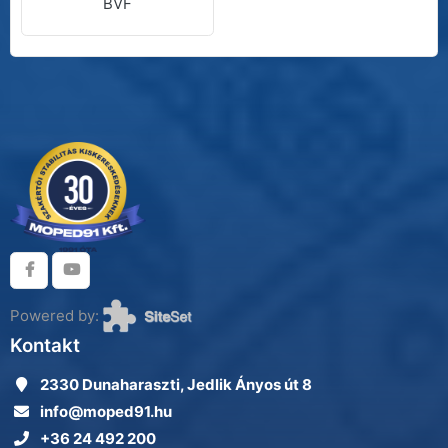
BVF
Powered by:
Kontakt
2330 Dunaharaszti, Jedlik Ányos út 8
info@moped91.hu
+36 24 492 200