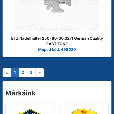
ETZ Nadelhalter 250 (80-30.327) German Quality
EAST ZONE
Moped kód: 495020
«
1
2
3
»
Márkáink