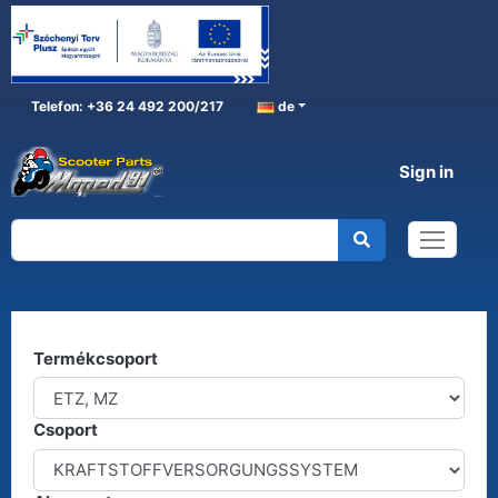
Telefon: +36 24 492 200/217
de
Sign in
ETZ, MZ
Home
ETZ, MZ
Kereső
Termékcsoport
Csoport