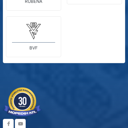
RUBENA
BVF