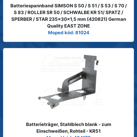
Batteriespannband SIMSON S 50 / S 51 / S 53 / S 70 /
S 83 / ROLLER SR 50 / SCHWALBE KR 51/ SPATZ /
SPERBER / STAR 235x30x1,5 mm (420821) German
Quality EAST ZONE
Moped kód: 81024
Batterieträger, Stahlblech blank - zum
Einschweißen, Rohteil - KR51