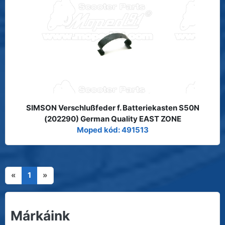
SIMSON Verschlußfeder f. Batteriekasten S50N
(202290) German Quality EAST ZONE
Moped kód: 491513
«
1
»
Márkáink