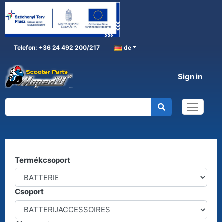
Telefon: +36 24 492 200/217
de
Sign in
BATTERIE
Home
BATTERIE
Kereső
Termékcsoport
Csoport