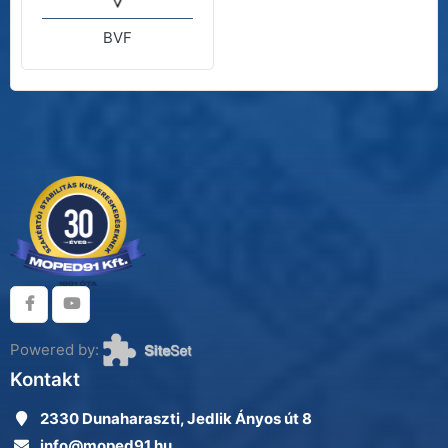
BVF
Powered by:
Kontakt
2330 Dunaharaszti, Jedlik Ányos út 8
info@moped91.hu