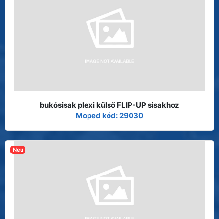
bukósisak plexi külső FLIP-UP sisakhoz
Moped kód: 29030
Neu