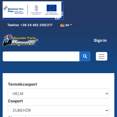
Telefon: +36 24 492 200/217
de
Sign in
HELM
Home
HELM
Kereső
Termékcsoport
Csoport