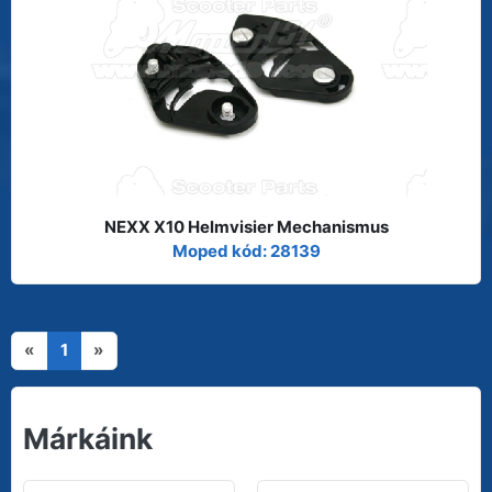
NEXX X10 Helmvisier Mechanismus
Moped kód: 28139
«
1
»
Márkáink