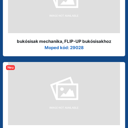
bukósisak mechanika, FLIP-UP bukósisakhoz
Moped kód: 29028
Neu