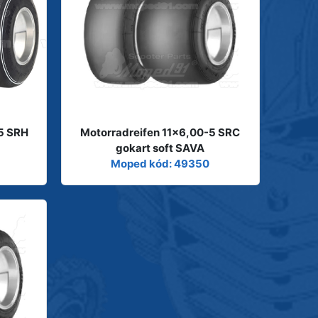
5 SRH
Motorradreifen 11x6,00-5 SRC
gokart soft SAVA
Moped kód: 49350