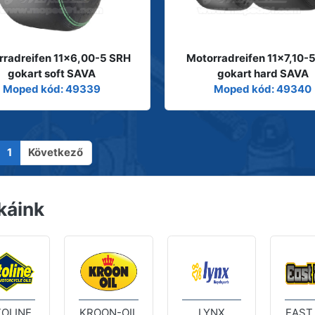
rradreifen 11x6,00-5 SRH
Motorradreifen 11x7,10-
gokart soft SAVA
gokart hard SAVA
Moped kód: 49339
Moped kód: 49340
1
Következő
káink
OLINE
KROON-OIL
LYNX
EAST