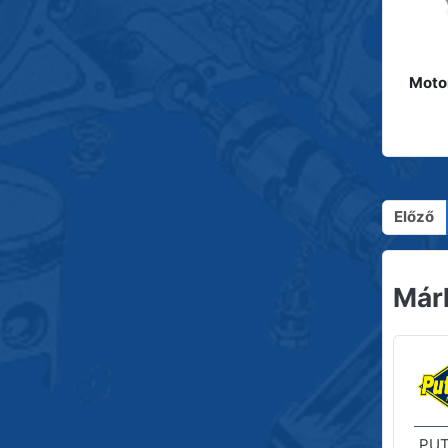
Moto
Előző
Már
PUT