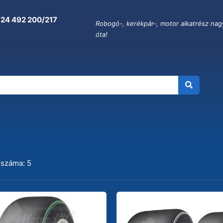
 24 492 200/217
Robogó-, kerékpár-, motor alkatrész nag
óta!
UCH
 száma: 5