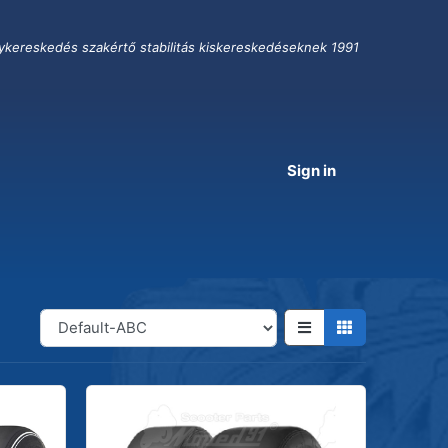
ykereskedés szakértő stabilitás kiskereskedéseknek 1991
Sign in