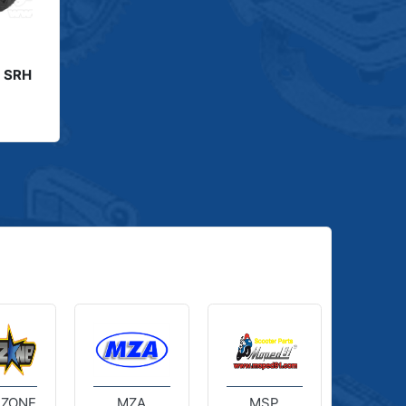
5 SRH
 ZONE
MZA
MSP