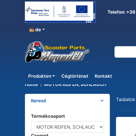
Telefon: +36
de
MOTOR REIFEN, SCHLA
Produkten
Cégtörténet
Kontakt
Home
MOTOR REIFEN, SCHLAUCH
Találatok
Kereső
Termékcsoport
Csoport