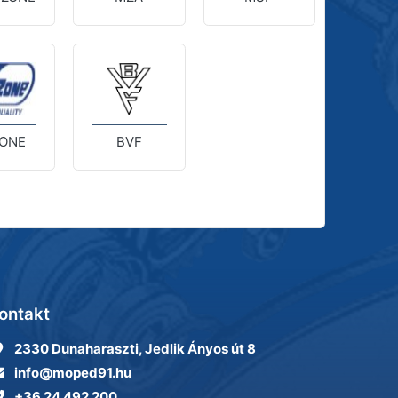
ONE
BVF
ontakt
2330 Dunaharaszti, Jedlik Ányos út 8
info@moped91.hu
+36 24 492 200