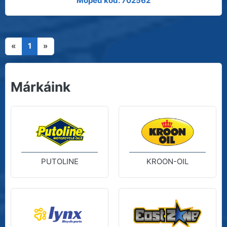
Moped kód: 702562
«
1
»
Márkáink
PUTOLINE
KROON-OIL