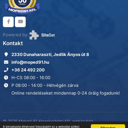
Powered by:
Kontakt
2330 Dunaharaszti, Jedlik Ányos út 8
info@moped91.hu
+36 24 492 200
H-CS 08:00 - 16:00
P 08:00 - 14:00 - Hétvégén zárva
Online rendeléseket mindennap 0-24 óráig fogadunk!
© 2026 Moped 91 Kereskedelmi Kft. webáruház
Adatkezelés
A böngészési élményed fokozásáért ez a weboldal sütiket
minden jog fenntartva