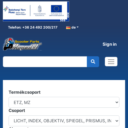
Telefon: +36 24 492 200/217
de
Sign in
ETZ, MZ
Home
ETZ, MZ
Kereső
Termékcsoport
Csoport