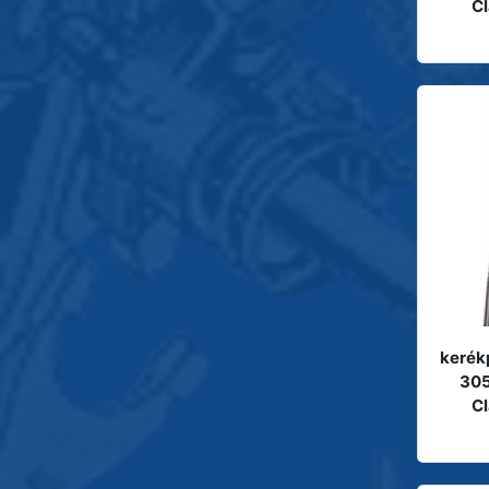
C
kerék
305
C