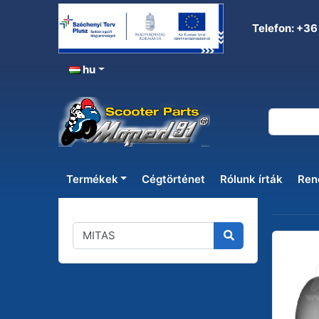
Telefon: +36
hu
Termékek
Cégtörténet
Rólunk írták
Ren
Találato
Kereső