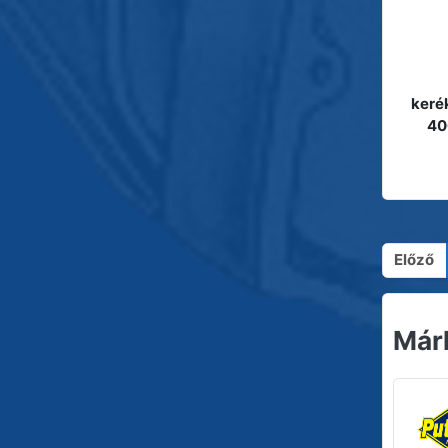
keré
40
Előző
Már