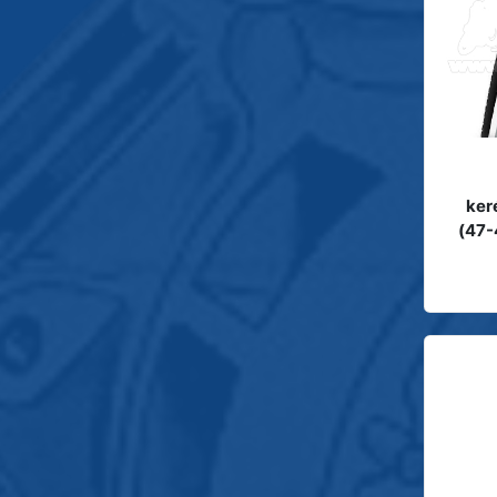
ker
(47-