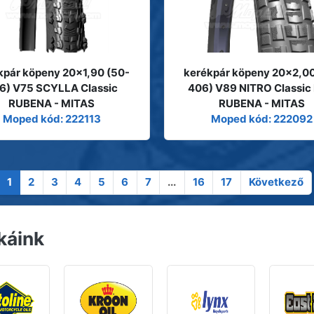
kpár köpeny 20x1,90 (50-
kerékpár köpeny 20x2,00
6) V75 SCYLLA Classic
406) V89 NITRO Classic
RUBENA - MITAS
RUBENA - MITAS
Moped kód: 222113
Moped kód: 222092
1
2
3
4
5
6
7
...
16
17
Következő
káink