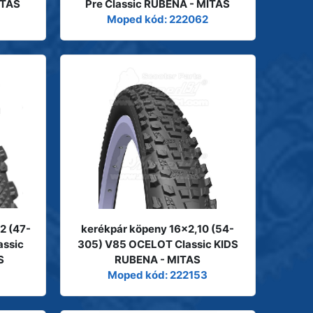
ITAS
Pre Classic RUBENA - MITAS
Moped kód: 222062
2 (47-
kerékpár köpeny 16x2,10 (54-
assic
305) V85 OCELOT Classic KIDS
S
RUBENA - MITAS
Moped kód: 222153