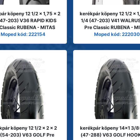
ár köpeny 12 1/2 x 1,75 x 2
kerékpár köpeny 12 1/2 x 1
(47-203) V36 RAPID KIDS
1/4 (47-203) V41 WALRUS
 Classic RUBENA - MITAS
Pre Classic RUBENA - M
Moped kód: 222154
Moped kód: 222030
kpár köpeny 12 1/2 x 2 x 2
kerékpár köpeny 14x1 3/8
 (54-203) V63 GOLF Pre
(47-288) V63 GOLF HOOK