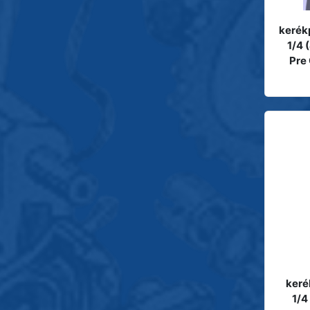
kerékp
1/4 
Pre
keré
1/4