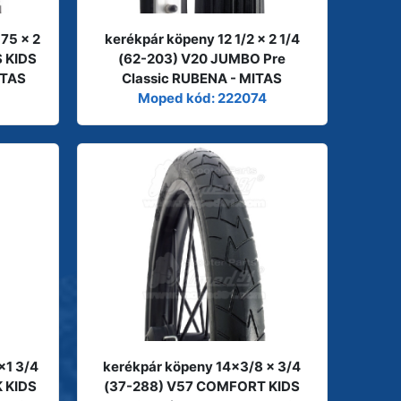
,75 x 2
kerékpár köpeny 12 1/2 x 2 1/4
 KIDS
(62-203) V20 JUMBO Pre
ITAS
Classic RUBENA - MITAS
Moped kód: 222074
x1 3/4
kerékpár köpeny 14x3/8 x 3/4
 KIDS
(37-288) V57 COMFORT KIDS