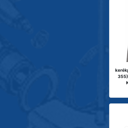
kerék
355)