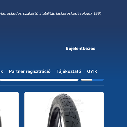
ykereskedés szakértő stabilitás kiskereskedéseknek 1991
Bejelentkezés
ak
Partner regisztráció
Tájékoztató
GYIK