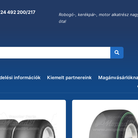
 24 492 200/217
Robogó-, kerékpár-, motor alkatrész nag
óta!
delési információk
Kiemelt partnereink
Magánvásárlókn
k száma: 356