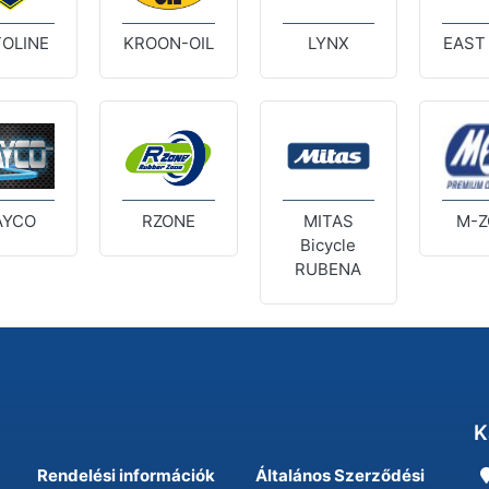
OLINE
KROON-OIL
LYNX
EAST
AYCO
RZONE
MITAS
M-Z
Bicycle
RUBENA
K
Rendelési információk
Általános Szerződési