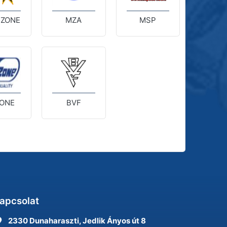
 ZONE
MZA
MSP
ONE
BVF
apcsolat
2330 Dunaharaszti, Jedlik Ányos út 8