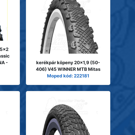
75x2
assic
NA -
kerékpár köpeny 20x1,9 (50-
406) V45 WINNER MTB Mitas
Moped kód: 222181