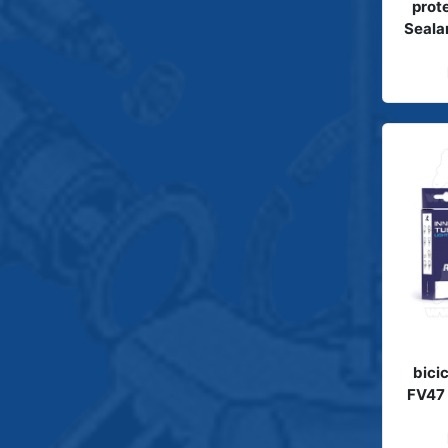
prote
Seala
bici
FV47 