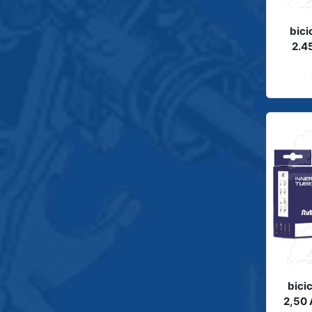
bici
2.4
bici
2,50