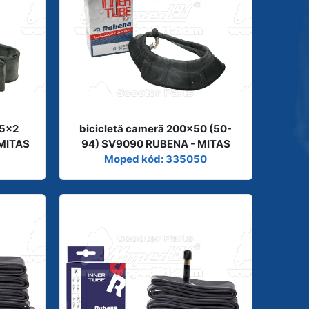
75x2
bicicletă cameră 200x50 (50-
 MITAS
94) SV9090 RUBENA - MITAS
Moped kód: 335050