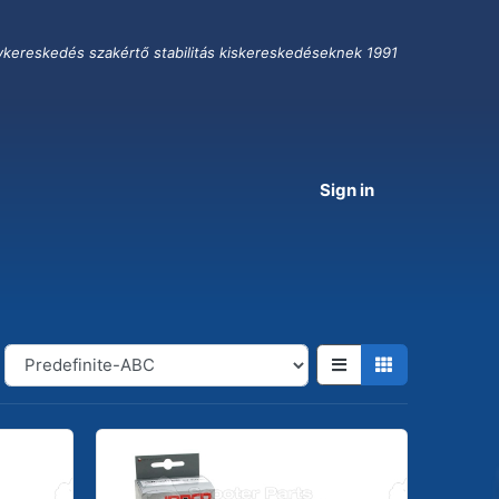
ykereskedés szakértő stabilitás kiskereskedéseknek 1991
Sign in