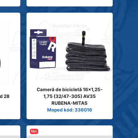
Cameră de bicicletă 16x1,25-
rd 28
1,75 (32/47-305) AV35
5
RUBENA-MITAS
Moped kód: 336016
Noi