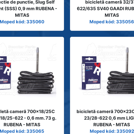
ctie de punctie, Slug Self
bicicletă cameră 32/3
nt (SSS) 0,9 mm RUBENA -
622/635 SV40 GAADI RUB
MITAS
MITAS
Moped kód: 335060
Moped kód: 33505
cletă cameră 700x18/25C
bicicletă cameră 700x23
18/25-622 - 0,6 mm. 73 g.
23/28-622 0,6 mm LI
RUBENA - MITAS
RUBENA - MITAS
Moped kód: 335065
Moped kód: 335092