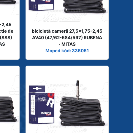
5-2,45
tie de
bicicletă cameră 27,5x1,75-2,45
 (SSS)
AV40 (47/62-584/597) RUBENA
AS
- MITAS
6
Moped kód: 335051