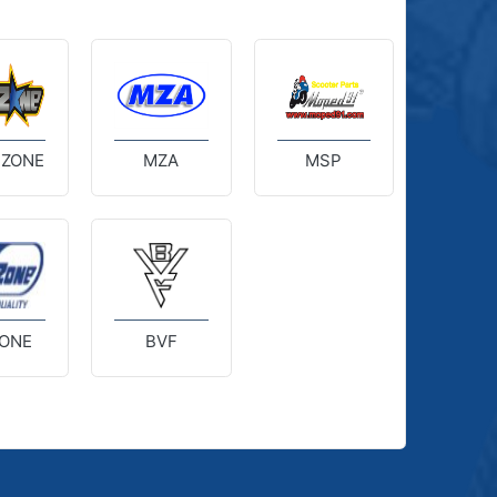
 ZONE
MZA
MSP
ONE
BVF