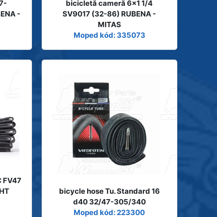
7-
bicicletă cameră 6x1 1/4
ENA -
SV9017 (32-86) RUBENA -
MITAS
6
Moped kód: 335073
C FV47
GHT
bicycle hose Tu. Standard 16
d40 32/47-305/340
Moped kód: 223300