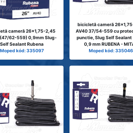
bicicletă cameră 26x1,7
letă cameră 26x1,75-2,45
AV40 37/54-559 cu protec
(47/62-559) 0,9mm Slug-
punctie, Slug Self Sealant
Self Sealant Rubena
0,9 mm RUBENA - MIT
Moped kód: 335097
Moped kód: 33504