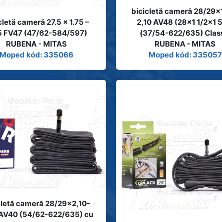
bicicletă cameră 28/29x
cletă cameră 27.5 x 1.75 –
2,10 AV48 (28x1 1/2x1 
5 FV47 (47/62-584/597)
(37/54-622/635) Clas
RUBENA - MITAS
RUBENA - MITAS
Moped kód: 335066
Moped kód: 335057
cletă cameră 28/29x2,10-
 AV40 (54/62-622/635) cu