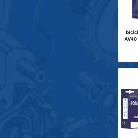
bicic
AV40 