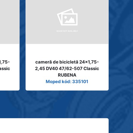
1,75-
cameră de bicicletă 24x1,75-
assic
2,45 DV40 47/62-507 Classic
RUBENA
Moped kód: 335101