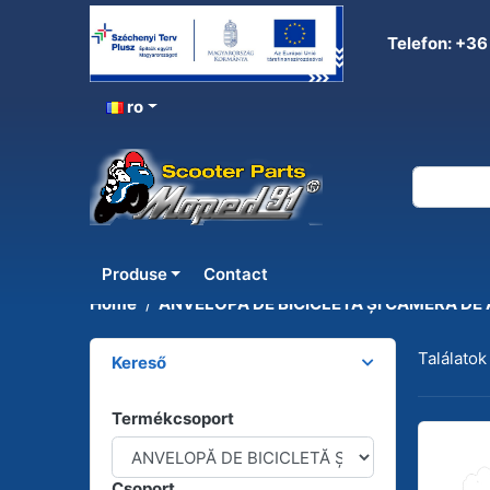
Telefon: +36
ro
ANVELOPĂ DE BICICLETĂ
Produse
Contact
Home
ANVELOPĂ DE BICICLETĂ ȘI CAMERĂ DE
Találatok
Kereső
Termékcsoport
Csoport