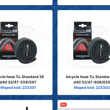
cle hose Tu. Standard 26
bicycle hose Tu. Standa
d40 32/47-559/597
d40 32/47-609/63
Moped kód: 223301
Moped kód: 223302
Noi