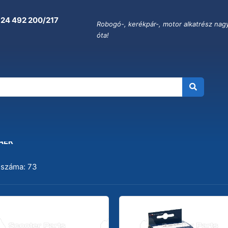
 24 492 200/217
Robogó-, kerékpár-, motor alkatrész nag
óta!
 ȘI CAMERĂ DE AER
 AER
 száma: 73