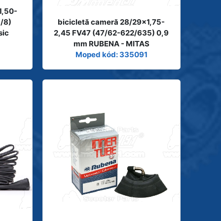
1,50-
5/8)
bicicletă cameră 28/29x1,75-
sic
2,45 FV47 (47/62-622/635) 0,9
mm RUBENA - MITAS
Moped kód: 335091