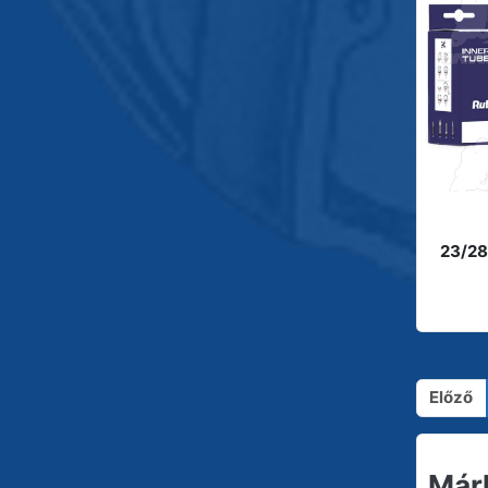
23/28
Előző
Már