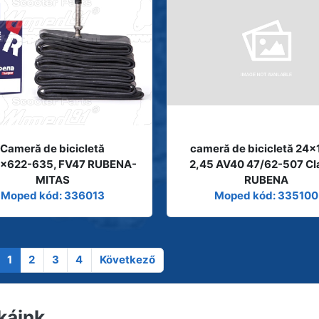
Cameră de bicicletă
cameră de bicicletă 24x
x622-635, FV47 RUBENA-
2,45 AV40 47/62-507 Cl
MITAS
RUBENA
Moped kód: 336013
Moped kód: 335100
1
2
3
4
Következő
káink