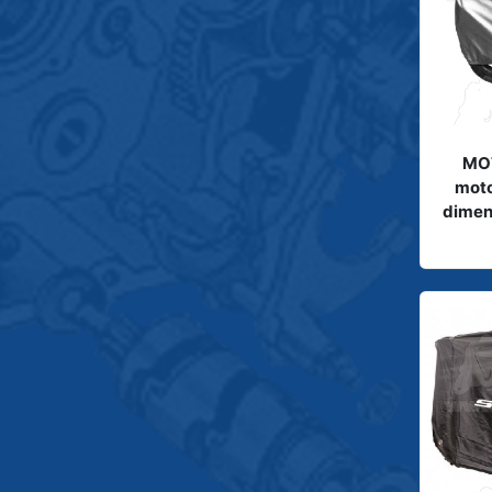
MOT
moto
dimen