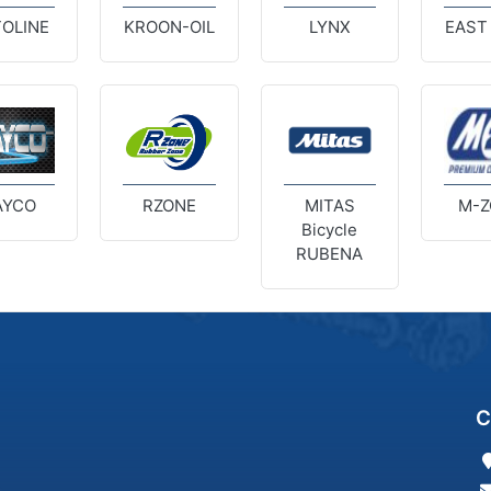
OLINE
KROON-OIL
LYNX
EAST
AYCO
RZONE
MITAS
M-Z
Bicycle
RUBENA
C