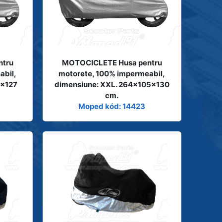
ntru
MOTOCICLETE Husa pentru
abil,
motorete, 100% impermeabil,
5x127
dimensiune: XXL. 264x105x130
cm.
Moped kód: 14423