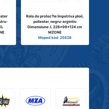
ester
Rola de protec?ie împotriva ploii,
stru-
poliester, negru-argintiu
XL
Dimensiune: L 228x99x124 cm
NE
MZONE
Moped kód: 25628