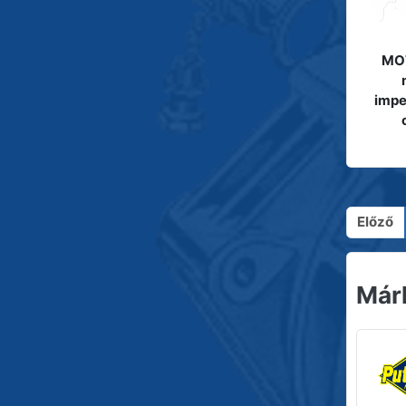
MOT
impe
Előző
Már