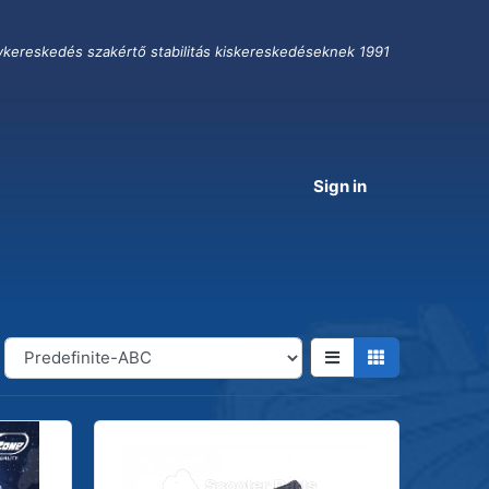
ykereskedés szakértő stabilitás kiskereskedéseknek 1991
Sign in