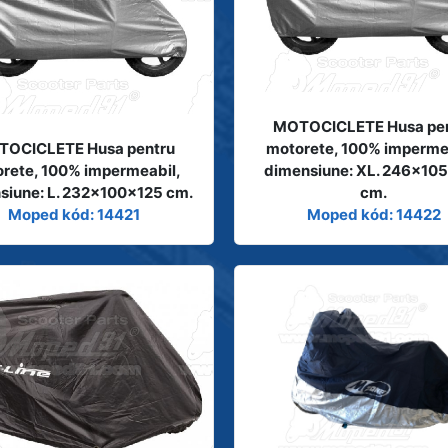
MOTOCICLETE Husa pe
OCICLETE Husa pentru
motorete, 100% imperme
rete, 100% impermeabil,
dimensiune: XL. 246x10
siune: L. 232x100x125 cm.
cm.
Moped kód: 14421
Moped kód: 14422