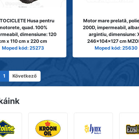
OCICLETE Husa pentru
Motor mare prelată, poli
motorete, quad. 100%
200D, impermeabil, alba
rmeabil, dimensiune: 120
argintiu, dimensiune: 
cm x 110 cm x 220 cm
246x104x127 cm MZO
Moped kód: 25273
Moped kód: 25630
1
Következő
káink