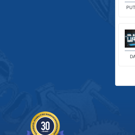
PUT
D