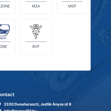
 ZONE
MZA
MSP
ONE
BVF
ontact
2330 Dunaharaszti, Jedlik Ányos út 8
info@moped91.hu