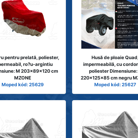
ru pentru prelată, poliester,
Husă de ploaie Quad
ermeabil, ro?u-argintiu
impermeabilă, cu cordon
nsiune: M 203x89x120 cm
poliester Dimensiune:
MZONE
220x125x85 cm negru 
Moped kód: 25629
Moped kód: 25627