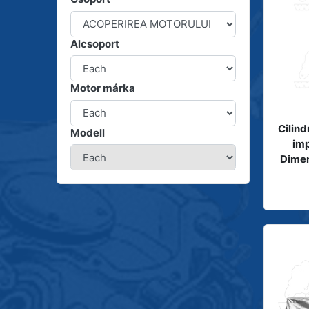
Alcsoport
Motor márka
Cilind
Modell
imp
Dime