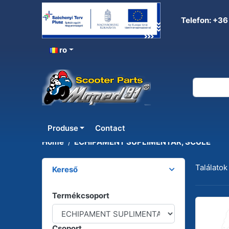
Telefon: +36
ro
ECHIPAMENT SUPLIMENT
Produse
Contact
Home
ECHIPAMENT SUPLIMENTAR, SCULE
Találatok
Kereső
Termékcsoport
Csoport