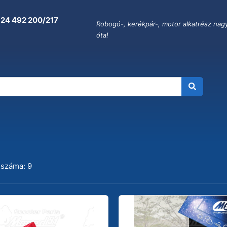
 24 492 200/217
Robogó-, kerékpár-, motor alkatrész nag
óta!
AR, SCULE
 száma: 9