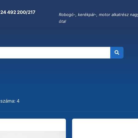
 24 492 200/217
Robogó-, kerékpár-, motor alkatrész nag
óta!
 száma: 4