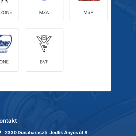
 ZONE
MZA
MSP
ONE
BVF
ontakt
2330 Dunaharaszti, Jedlik Ányos út 8