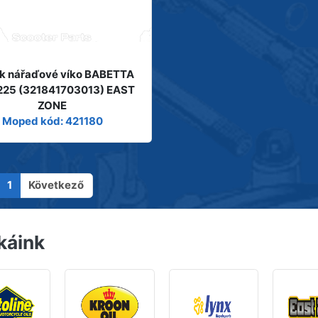
k nářaďové víko BABETTA
 225 (321841703013) EAST
ZONE
Moped kód: 421180
1
Következő
káink