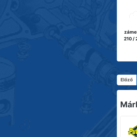
záme
210 /
Előző
Már