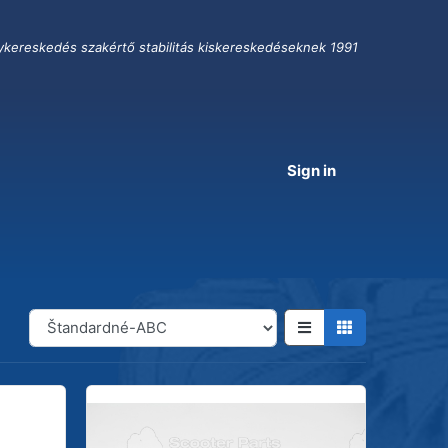
ykereskedés szakértő stabilitás kiskereskedéseknek 1991
Sign in