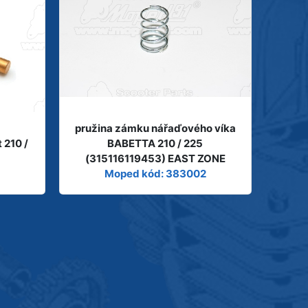
pružina zámku nářaďového víka
 210 /
BABETTA 210 / 225
(315116119453) EAST ZONE
Moped kód: 383002