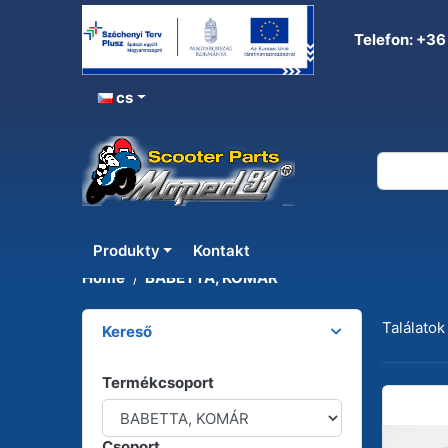
Telefon: +36
cs
BABETTA, KOMÁR
Produkty
Kontakt
Home
BABETTA, KOMÁR
Találatok
Kereső
Termékcsoport
Csoport