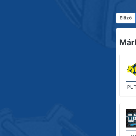
Előző
Már
PUT