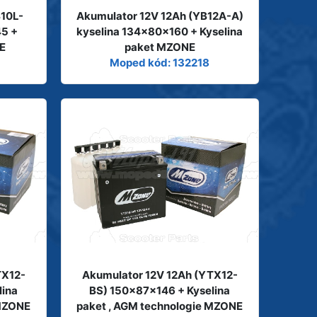
B10L-
Akumulator 12V 12Ah (YB12A-A)
45 +
kyselina 134x80x160 + Kyselina
E
paket MZONE
Moped kód: 132218
TX12-
Akumulator 12V 12Ah (YTX12-
lina
BS) 150x87x146 + Kyselina
 MZONE
paket , AGM technologie MZONE