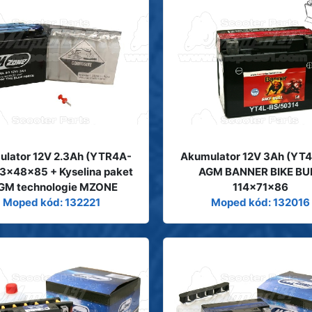
lator 12V 2.3Ah (YTR4A-
Akumulator 12V 3Ah (YT4
13x48x85 + Kyselina paket
AGM BANNER BIKE BU
AGM technologie MZONE
114x71x86
Moped kód: 132221
Moped kód: 132016