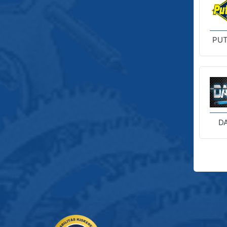
PUT
D