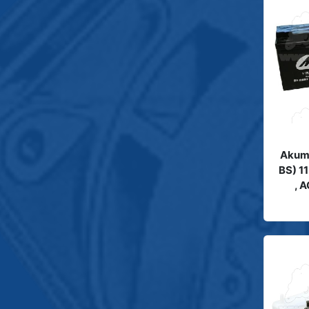
Akumu
BS) 1
, 