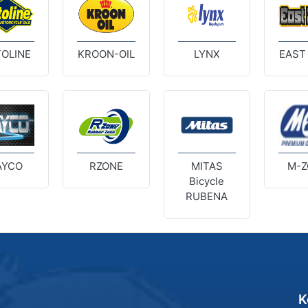
OLINE
KROON-OIL
LYNX
EAST
AYCO
RZONE
MITAS
M-Z
Bicycle
RUBENA
K