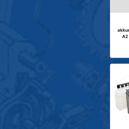
akku
A2