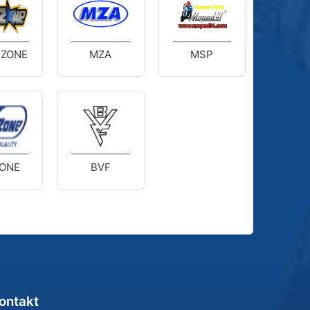
 ZONE
MZA
MSP
ONE
BVF
ontakt