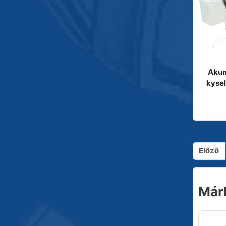
Akum
kyse
Előző
Már