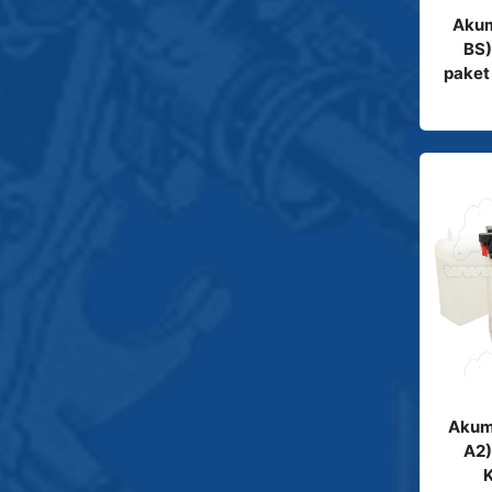
Akum
BS)
paket
Akum
A2)