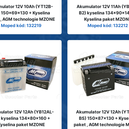
ulator 12V 10Ah (YT12B-
Akumulator 12V 11Ah (Y
 150x69x130 + Kyselina
B2) kyselina 134x90x1
 , AGM technologie MZONE
Kyselina paket MZON
Moped kód: 132219
Moped kód: 132212
ulator 12V 12Ah (YB12AL-
Akumulator 12V 12Ah (Y
 kyselina 134x80x160 +
BS) 150x87x130 + Kyse
Kyselina paket MZONE
paket , AGM technologie