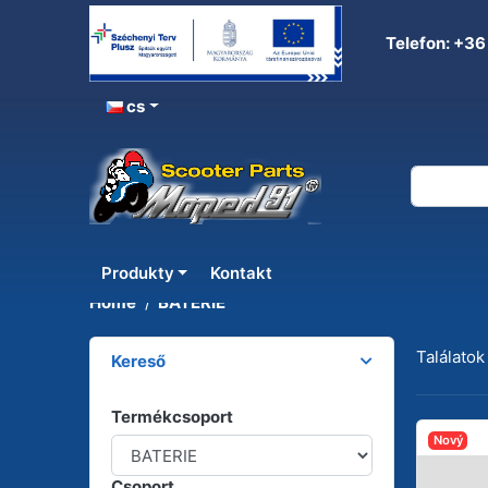
Telefon: +36
cs
BATERIE
Produkty
Kontakt
Home
BATERIE
Találatok
Kereső
Termékcsoport
Nový
Csoport