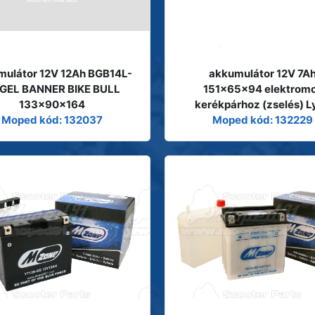
mulátor 12V 12Ah BGB14L-
akkumulátor 12V 7A
 GEL BANNER BIKE BULL
151x65x94 elektrom
133x90x164
kerékpárhoz (zselés) L
Moped kód: 132037
Moped kód: 132229