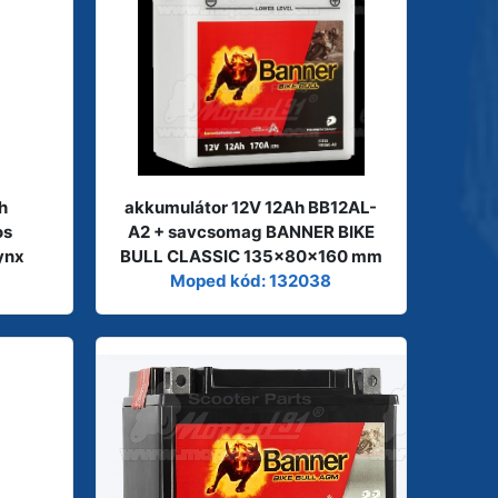
h
akkumulátor 12V 12Ah BB12AL-
os
A2 + savcsomag BANNER BIKE
ynx
BULL CLASSIC 135x80x160 mm
Moped kód: 132038