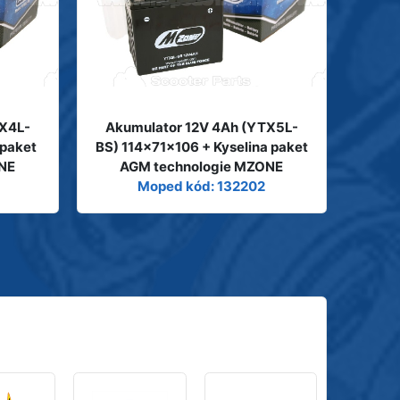
TX4L-
Akumulator 12V 4Ah (YTX5L-
 paket
BS) 114x71x106 + Kyselina paket
ONE
AGM technologie MZONE
Moped kód: 132202