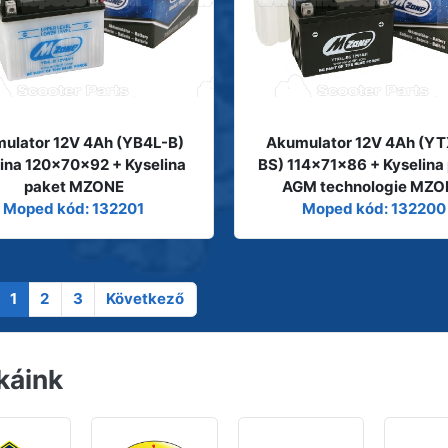
ulator 12V 4Ah (YB4L-B)
Akumulator 12V 4Ah (Y
lina 120x70x92 + Kyselina
BS) 114x71x86 + Kyselina
paket MZONE
AGM technologie MZ
Moped kód: 132201
Moped kód: 132200
1
2
3
Következő
káink