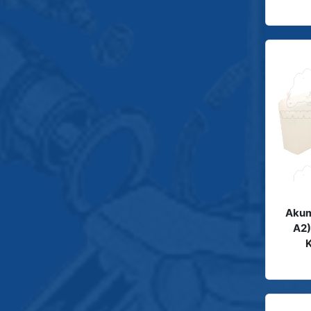
Akum
A2)