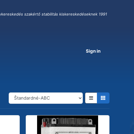
ykereskedés szakértő stabilitás kiskereskedéseknek 1991
Sign in