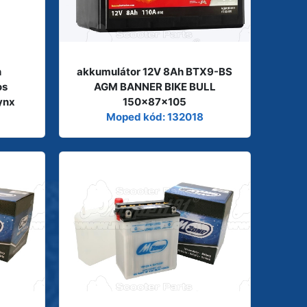
h
akkumulátor 12V 8Ah BTX9-BS
os
AGM BANNER BIKE BULL
ynx
150x87x105
Moped kód: 132018