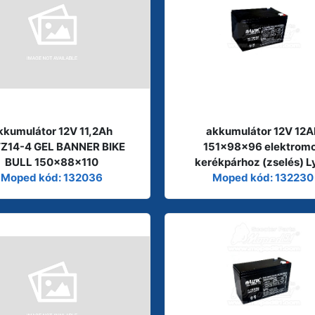
kkumulátor 12V 11,2Ah
akkumulátor 12V 12A
Z14-4 GEL BANNER BIKE
151x98x96 elektrom
BULL 150x88x110
kerékpárhoz (zselés) L
Moped kód: 132036
Moped kód: 132230