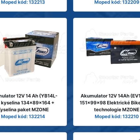
Moped kód: 132213
Moped kód: 132209
ulator 12V 14 Ah (YB14L-
Akumulator 12V 14Ah (EV
 kyselina 134x89x164 +
151x99x98 Elektrické Bik
Kyselina paket MZONE
technologie MZONE
Moped kód: 132214
Moped kód: 132210