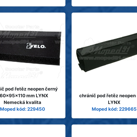
ič pod řetěz neopen černý
60x95x110 mm LYNX
chránič pod řetěz neopen
Nemecká kvalita
LYNX
Moped kód: 229450
Moped kód: 229665