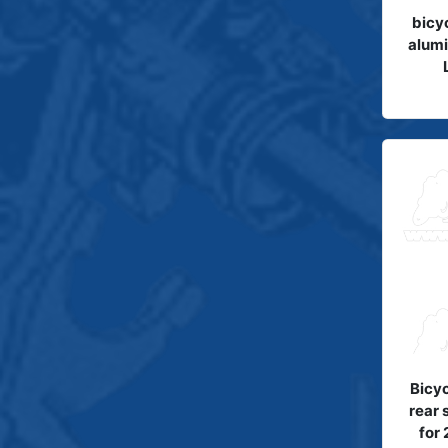
bicy
alumi
Bicyc
rear 
for 