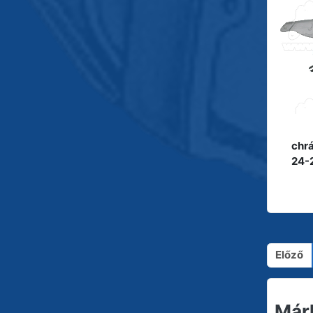
chrá
24-
Előző
Már