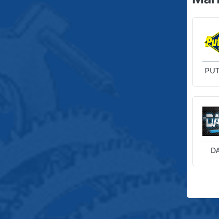
PUT
D