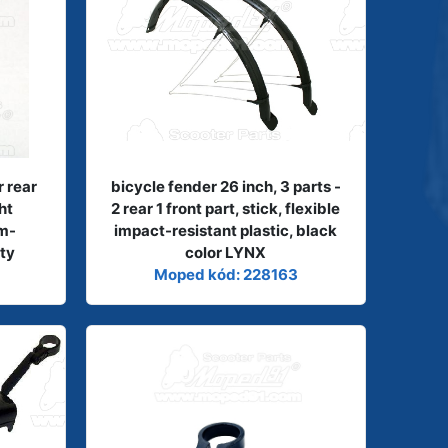
 rear
bicycle fender 26 inch, 3 parts -
ht
2 rear 1 front part, stick, flexible
m-
impact-resistant plastic, black
ty
color LYNX
Moped kód: 228163