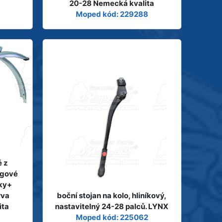
20-28 Nemecká kvalita
Moped kód: 229288
é z
ingové
rky+
rva
boční stojan na kolo, hliníkový,
ita
nastavitelný 24-28 palců. LYNX
Moped kód: 225062