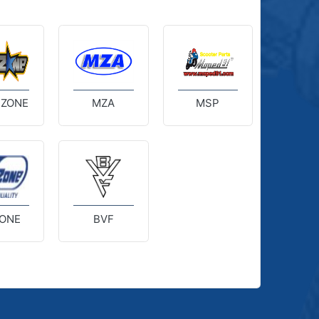
 ZONE
MZA
MSP
ONE
BVF