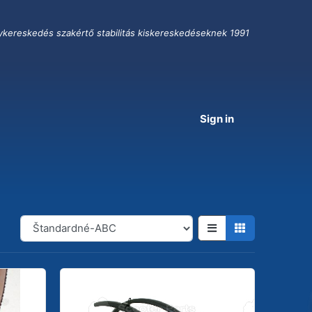
ykereskedés szakértő stabilitás kiskereskedéseknek 1991
Sign in