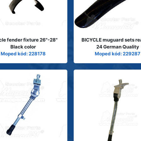
cle fender fixture 26"-28"
BICYCLE muguard sets re
Black color
24 German Quality
Moped kód: 228178
Moped kód: 229287