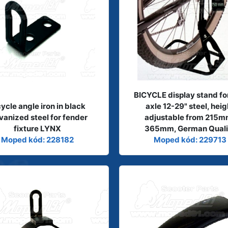
BICYCLE display stand for
cycle angle iron in black
axle 12-29" steel, heig
vanized steel for fender
adjustable from 215m
fixture LYNX
365mm, German Quali
Moped kód: 228182
Moped kód: 229713