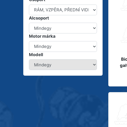
Alcsoport
Motor márka
Modell
Bi
gal