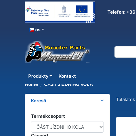
Telefon: +36
cs
ČÁST JÍZDNÍHO KOLA
Produkty
Kontakt
Home
ČÁST JÍZDNÍHO KOLA
Találatok
Kereső
Termékcsoport
Csoport