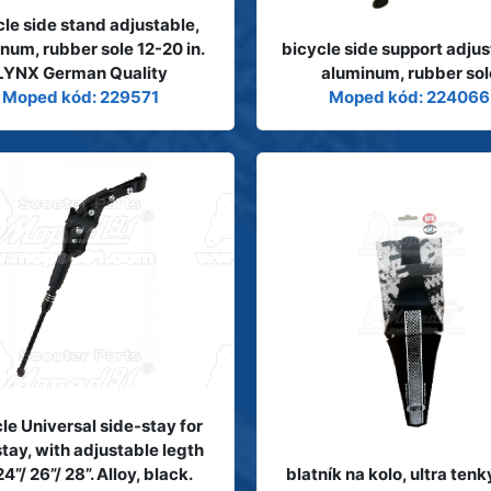
cle side stand adjustable,
num, rubber sole 12-20 in.
bicycle side support adjus
LYNX German Quality
aluminum, rubber sol
Moped kód: 229571
Moped kód: 224066
le Universal side-stay for
stay, with adjustable legth
24”/ 26”/ 28”. Alloy, black.
blatník na kolo, ultra tenk