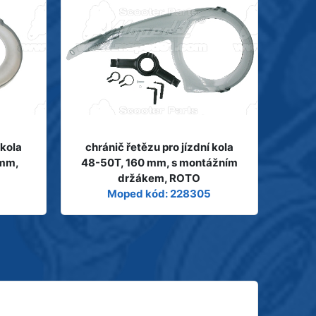
 kola
chránič řetězu pro jízdní kola
 mm,
48-50T, 160 mm, s montážním
držákem, ROTO
Moped kód: 228305