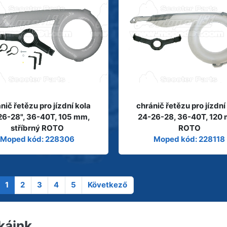
nič řetězu pro jízdní kola
chránič řetězu pro jízdní
26-28", 36-40T, 105 mm,
24-26-28, 36-40T, 120
stříbrný ROTO
ROTO
Moped kód: 228306
Moped kód: 228118
1
2
3
4
5
Következő
káink