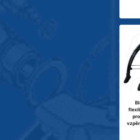
Bl
flexi
pro
vzpěr