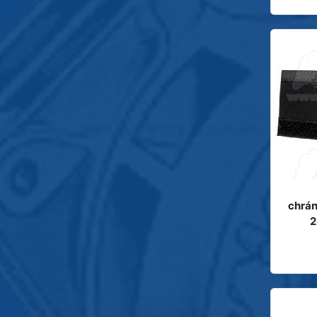
chrán
2