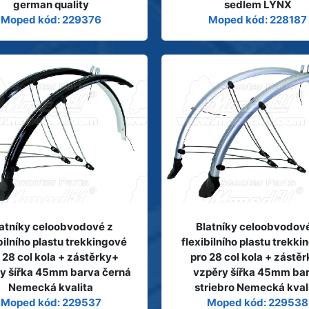
german quality
sedlem LYNX
Moped kód: 229376
Moped kód: 228187
atníky celoobvodové z
Blatníky celoobvodov
bilního plastu trekkingové
flexibilního plastu trekk
 28 col kola + zástěrky+
pro 28 col kola + zástě
y šířka 45mm barva černá
vzpěry šířka 45mm ba
Nemecká kvalita
striebro Nemecká kval
Moped kód: 229537
Moped kód: 229538