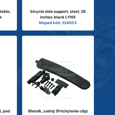
table,
bicycle side support, steel, 26
e
inches. black LYNX
Moped kód: 224053
ý, pod
Blatník, zadný (Prichytenie clip)